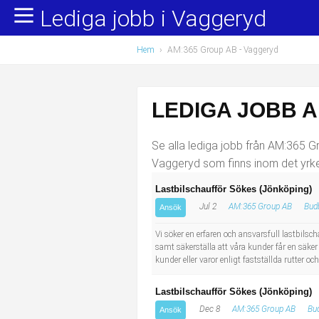
Lediga jobb i Vaggeryd
Yrkesområden
Populära jobb
Hem
›
AM:365 Group AB - Vaggeryd
Administration, ekonomi, juridik
Undersköterska, hemtjänst och äldreboende
Bygg och anläggning
Städare/Lokalvårdare
LEDIGA JOBB A
Chefer och verksamhetsledare
Barnskötare
Se alla lediga jobb från AM:365 Gr
Data/IT
Lärare i förskola/Förskollärare
Vaggeryd som finns inom det yrke
Lastbilschaufför Sökes (Jönköping)
Försäljning, inköp, marknadsföring
Lagerarbetare
Jul 2
AM:365 Group AB
Budb
Ansök
Hantverksyrken
Bussförare/Busschaufför
Vi söker en erfaren och ansvarsfull lastbils
samt säkerställa att våra kunder får en säker
kunder eller varor enligt fastställda rutter oc
Hotell, restaurang, storhushåll
Elevassistent
Lastbilschaufför Sökes (Jönköping)
Hälso- och sjukvård
Personlig assistent
Dec 8
AM:365 Group AB
Bud
Ansök