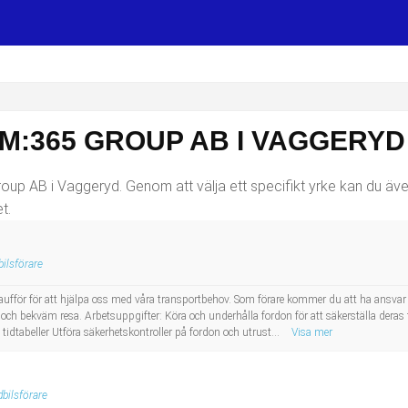
M:365 GROUP AB I VAGGERYD
oup AB i Vaggeryd. Genom att välja ett specifikt yrke kan du även 
t.
ilsförare
chaufför för att hjälpa oss med våra transportbehov. Som förare kommer du att ha ansvar 
 och bekväm resa. Arbetsuppgifter: Köra och underhålla fordon för att säkerställa deras
h tidtabeller Utföra säkerhetskontroller på fordon och utrust...
Visa mer
bilsförare