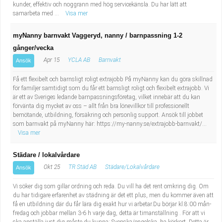
kunder, effektiv och noggrann med hög servicekänsla. Du har lätt att
samarbeta med ...
Visa mer
myNanny barnvakt Vaggeryd, nanny / barnpassning 1-2
gånger/vecka
Apr 15
YCLA AB
Barnvakt
Ansök
Få ett flexibelt och barnsligt roligt extrajobb På myNanny kan du göra skillnad
för familjer samtidigt som du får ett barnsligt roligt och flexibelt extrajobb. Vi
är ett av Sveriges ledande barnpassningsföretag, vilket innebär att du kan
förvänta dig mycket av oss – allt från bra lönevillkor till professionellt
bemötande, utbildning, försäkring och personlig support. Ansök till jobbet
som barnvakt på myNanny här: https://my-nanny.se/extrajobb-barnvakt/...
Visa mer
Städare / lokalvårdare
Okt 25
TR Städ AB
Städare/Lokalvårdare
Ansök
Vi söker dig som gillar ordning och reda. Du vill ha det rent omkring dig. Om
du har tidigare erfarenhet av städning är det ett plus, men du kommer även att
få en utbildning där du får lära dig exakt hur vi arbetar.Du börjar kl.8:00 mån-
fredag och jobbar mellan 3-6 h varje dag, detta är timanställning . För att vi