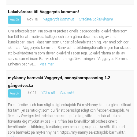
Lokalvårdare till Vaggeryds kommun!
Nov 10
Vaggeryds kommun
Städare/Lokalvårdare
Ansök
Om arbetsplatsen Nu söker vi professionella pedagogiska lokalvårdare som
har lätt för att motivera kollegor och som gärna delar med sig av sina
kunskaper i såväl klassrum som under pågående städning. Var med och gör
skillnad i Vaggeryds kommun. Barn- och utbildningsförvaltningen har skapat
ett lokalvårdsteam som driver lokalvård i egen regi. Lokalvårdarna är del av
serviceteamet inom Barn- och utbildningsförvaltningen i Vaggeryds Kommun.
Enheten bedrive...
Visa mer
myNanny barnvakt Vaggeryd, nanny/barnpassning 1-2
gånger/vecka
Jul 21
YCLA AB
Barnvakt
Ansök
Få ett flexibelt och barnsligt roligt extrajobb På myNanny kan du göra skillnad
för familjer samtidigt som du får ett barnsligt roligt och flexibelt extrajobb. Vi
är ett av Sveriges ledande barnpassningsföretag, vilket innebär att du kan
förvänta dig mycket av oss – allt från bra lönevillkor till professionellt
bemötande, utbildning, försäkring och personlig support. Ansök till jobbet
som barnvakt på myNanny här: https://my-nanny.se/extrajobb-barnvakt/...