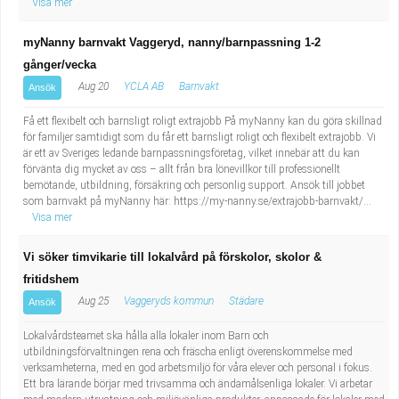
Visa mer
myNanny barnvakt Vaggeryd, nanny/barnpassning 1-2
gånger/vecka
Aug 20
YCLA AB
Barnvakt
Ansök
Få ett flexibelt och barnsligt roligt extrajobb På myNanny kan du göra skillnad
för familjer samtidigt som du får ett barnsligt roligt och flexibelt extrajobb. Vi
är ett av Sveriges ledande barnpassningsföretag, vilket innebär att du kan
förvänta dig mycket av oss – allt från bra lönevillkor till professionellt
bemötande, utbildning, försäkring och personlig support. Ansök till jobbet
som barnvakt på myNanny här: https://my-nanny.se/extrajobb-barnvakt/...
Visa mer
Vi söker timvikarie till lokalvård på förskolor, skolor &
fritidshem
Aug 25
Vaggeryds kommun
Städare
Ansök
Lokalvårdsteamet ska hålla alla lokaler inom Barn och
utbildningsförvaltningen rena och fräscha enligt överenskommelse med
verksamheterna, med en god arbetsmiljö för våra elever och personal i fokus.
Ett bra lärande börjar med trivsamma och ändamålsenliga lokaler. Vi arbetar