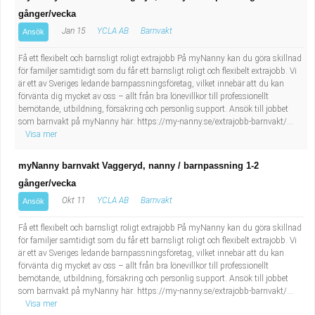
gånger/vecka
Jan 15
YCLA AB
Barnvakt
Ansök
Få ett flexibelt och barnsligt roligt extrajobb På myNanny kan du göra skillnad
för familjer samtidigt som du får ett barnsligt roligt och flexibelt extrajobb. Vi
är ett av Sveriges ledande barnpassningsföretag, vilket innebär att du kan
förvänta dig mycket av oss – allt från bra lönevillkor till professionellt
bemötande, utbildning, försäkring och personlig support. Ansök till jobbet
som barnvakt på myNanny här: https://my-nanny.se/extrajobb-barnvakt/...
Visa mer
myNanny barnvakt Vaggeryd, nanny / barnpassning 1-2
gånger/vecka
Okt 11
YCLA AB
Barnvakt
Ansök
Få ett flexibelt och barnsligt roligt extrajobb På myNanny kan du göra skillnad
för familjer samtidigt som du får ett barnsligt roligt och flexibelt extrajobb. Vi
är ett av Sveriges ledande barnpassningsföretag, vilket innebär att du kan
förvänta dig mycket av oss – allt från bra lönevillkor till professionellt
bemötande, utbildning, försäkring och personlig support. Ansök till jobbet
som barnvakt på myNanny här: https://my-nanny.se/extrajobb-barnvakt/...
Visa mer