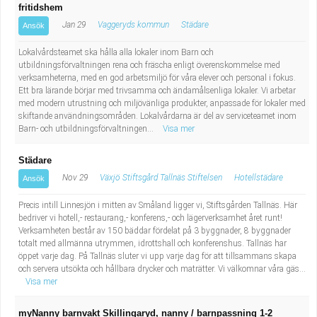
fritidshem
Jan 29
Vaggeryds kommun
Städare
Ansök
Lokalvårdsteamet ska hålla alla lokaler inom Barn och
utbildningsförvaltningen rena och fräscha enligt överenskommelse med
verksamheterna, med en god arbetsmiljö för våra elever och personal i fokus.
Ett bra lärande börjar med trivsamma och ändamålsenliga lokaler. Vi arbetar
med modern utrustning och miljövänliga produkter, anpassade för lokaler med
skiftande användningsområden. Lokalvårdarna är del av serviceteamet inom
Barn- och utbildningsförvaltningen...
Visa mer
Städare
Nov 29
Växjö Stiftsgård Tallnäs Stiftelsen
Hotellstädare
Ansök
Precis intill Linnesjön i mitten av Småland ligger vi, Stiftsgården Tallnäs. Här
bedriver vi hotell,- restaurang,- konferens,- och lägerverksamhet året runt!
Verksamheten består av 150 bäddar fördelat på 3 byggnader, 8 byggnader
totalt med allmänna utrymmen, idrottshall och konferenshus. Tallnäs har
öppet varje dag. På Tallnäs sluter vi upp varje dag för att tillsammans skapa
och servera utsökta och hållbara drycker och maträtter. Vi välkomnar våra gäs...
Visa mer
myNanny barnvakt Skillingaryd, nanny / barnpassning 1-2