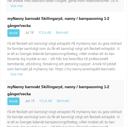
har arbetat med lokalvård sedan tidigare, gärna inom hotellbranschen. Du tr...
Visa mer
myNanny barnvakt Skillingaryd, nanny / barnpassning 1-2
gånger/vecka
Jul 18
YCLA AB
Barnvakt
Ansök
Få ett flexibelt och barnsligt roligt extrajobb På myNanny kan du göra skillnad
för familjer samtidigt som du får ett barnsligt roligt och flexibelt extrajobb. Vi
är ett av Sveriges ledande barnpassningsföretag, vilket innebär att du kan
förvänta dig mycket av oss – allt från bra lönevillkor till professionellt
bemötande, utbildning, försäkring och personlig support. Ansök till jobbet
som barnvakt på myNanny här: https://my-nanny.se/extrajobb-barnvakt/...
Visa mer
myNanny barnvakt Skillingaryd, nanny / barnpassning 1-2
gånger/vecka
Jun 19
YCLA AB
Barnvakt
Ansök
Få ett flexibelt och barnsligt roligt extrajobb På myNanny kan du göra skillnad
för familjer samtidigt som du får ett barnsligt roligt och flexibelt extrajobb. Vi
är ett av Sveriges ledande barnpassningsföretag, vilket innebär att du kan