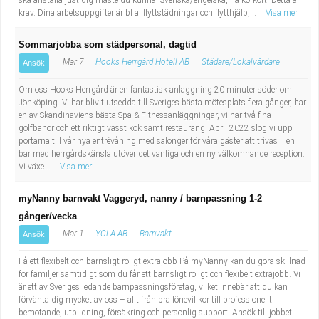
ska anställa just dig måste du kunna: Svenska/engelska, ha körkort. Detta är
krav. Dina arbetsuppgifter är bl a: flyttstädningar och flytthjälp,...
Visa mer
Sommarjobba som städpersonal, dagtid
Mar 7
Hooks Herrgård Hotell AB
Städare/Lokalvårdare
Ansök
Om oss Hooks Herrgård är en fantastisk anläggning 20 minuter söder om
Jönköping. Vi har blivit utsedda till Sveriges bästa mötesplats flera gånger, har
en av Skandinaviens bästa Spa & Fitnessanläggningar, vi har två fina
golfbanor och ett riktigt vasst kök samt restaurang. April 2022 slog vi upp
portarna till vår nya entrévåning med salonger för våra gäster att trivas i, en
bar med herrgårdskänsla utöver det vanliga och en ny välkomnande reception.
Vi växe...
Visa mer
myNanny barnvakt Vaggeryd, nanny / barnpassning 1-2
gånger/vecka
Mar 1
YCLA AB
Barnvakt
Ansök
Få ett flexibelt och barnsligt roligt extrajobb På myNanny kan du göra skillnad
för familjer samtidigt som du får ett barnsligt roligt och flexibelt extrajobb. Vi
är ett av Sveriges ledande barnpassningsföretag, vilket innebär att du kan
förvänta dig mycket av oss – allt från bra lönevillkor till professionellt
bemötande, utbildning, försäkring och personlig support. Ansök till jobbet