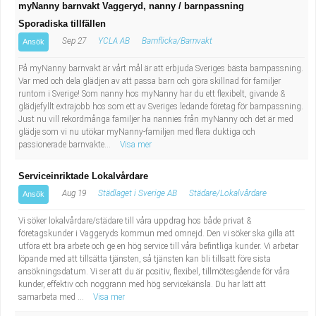
myNanny barnvakt Vaggeryd, nanny / barnpassning
Sporadiska tillfällen
Sep 27
YCLA AB
Barnflicka/Barnvakt
Ansök
På myNanny barnvakt är vårt mål är att erbjuda Sveriges bästa barnpassning.
Var med och dela glädjen av att passa barn och göra skillnad för familjer
runtom i Sverige! Som nanny hos myNanny har du ett flexibelt, givande &
glädjefyllt extrajobb hos som ett av Sveriges ledande företag för barnpassning.
Just nu vill rekordmånga familjer ha nannies från myNanny och det är med
glädje som vi nu utökar myNanny-familjen med flera duktiga och
passionerade barnvakte...
Visa mer
Serviceinriktade Lokalvårdare
Aug 19
Städlaget i Sverige AB
Städare/Lokalvårdare
Ansök
Vi söker lokalvårdare/städare till våra uppdrag hos både privat &
företagskunder i Vaggeryds kommun med omnejd. Den vi söker ska gilla att
utföra ett bra arbete och ge en hög service till våra befintliga kunder. Vi arbetar
löpande med att tillsätta tjänsten, så tjänsten kan bli tillsatt före sista
ansökningsdatum. Vi ser att du är positiv, flexibel, tillmötesgående för våra
kunder, effektiv och noggrann med hög servicekänsla. Du har lätt att
samarbeta med ...
Visa mer