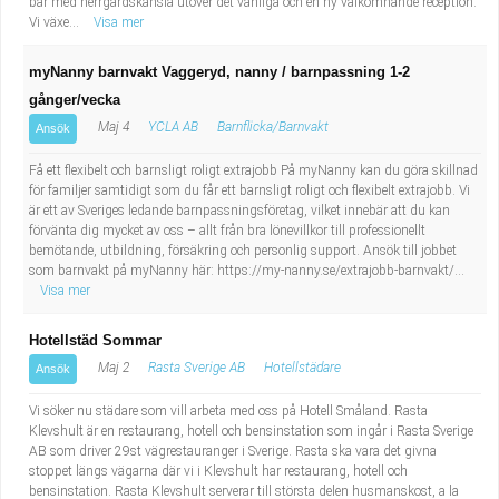
bar med herrgårdskänsla utöver det vanliga och en ny välkomnande reception.
Vi växe...
Visa mer
myNanny barnvakt Vaggeryd, nanny / barnpassning 1-2
gånger/vecka
Maj 4
YCLA AB
Barnflicka/Barnvakt
Ansök
Få ett flexibelt och barnsligt roligt extrajobb På myNanny kan du göra skillnad
för familjer samtidigt som du får ett barnsligt roligt och flexibelt extrajobb. Vi
är ett av Sveriges ledande barnpassningsföretag, vilket innebär att du kan
förvänta dig mycket av oss – allt från bra lönevillkor till professionellt
bemötande, utbildning, försäkring och personlig support. Ansök till jobbet
som barnvakt på myNanny här: https://my-nanny.se/extrajobb-barnvakt/...
Visa mer
Hotellstäd Sommar
Maj 2
Rasta Sverige AB
Hotellstädare
Ansök
Vi söker nu städare som vill arbeta med oss på Hotell Småland. Rasta
Klevshult är en restaurang, hotell och bensinstation som ingår i Rasta Sverige
AB som driver 29st vägrestauranger i Sverige. Rasta ska vara det givna
stoppet längs vägarna där vi i Klevshult har restaurang, hotell och
bensinstation. Rasta Klevshult serverar till största delen husmanskost, a la