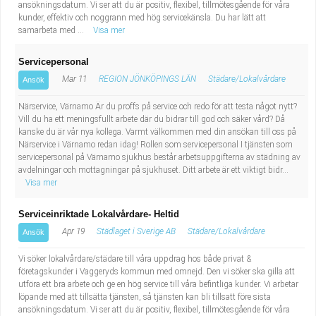
ansökningsdatum. Vi ser att du är positiv, flexibel, tillmötesgående för våra
kunder, effektiv och noggrann med hög servicekänsla. Du har lätt att
samarbeta med ...
Visa mer
Servicepersonal
Mar 11
REGION JÖNKÖPINGS LÄN
Städare/Lokalvårdare
Ansök
Närservice, Värnamo Är du proffs på service och redo för att testa något nytt?
Vill du ha ett meningsfullt arbete där du bidrar till god och säker vård? Då
kanske du är vår nya kollega. Varmt välkommen med din ansökan till oss på
Närservice i Värnamo redan idag! Rollen som servicepersonal I tjänsten som
servicepersonal på Värnamo sjukhus består arbetsuppgifterna av städning av
avdelningar och mottagningar på sjukhuset. Ditt arbete är ett viktigt bidr...
Visa mer
Serviceinriktade Lokalvårdare- Heltid
Apr 19
Städlaget i Sverige AB
Städare/Lokalvårdare
Ansök
Vi söker lokalvårdare/städare till våra uppdrag hos både privat &
företagskunder i Vaggeryds kommun med omnejd. Den vi söker ska gilla att
utföra ett bra arbete och ge en hög service till våra befintliga kunder. Vi arbetar
löpande med att tillsätta tjänsten, så tjänsten kan bli tillsatt före sista
ansökningsdatum. Vi ser att du är positiv, flexibel, tillmötesgående för våra