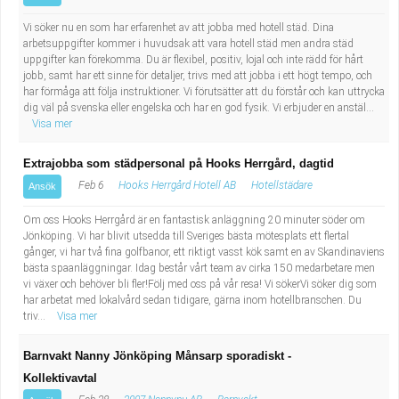
Vi söker nu en som har erfarenhet av att jobba med hotell städ. Dina
arbetsuppgifter kommer i huvudsak att vara hotell städ men andra städ
uppgifter kan förekomma. Du är flexibel, positiv, lojal och inte rädd för hårt
jobb, samt har ett sinne för detaljer, trivs med att jobba i ett högt tempo, och
har förmåga att följa instruktioner. Vi förutsätter att du förstår och kan uttrycka
dig väl på svenska eller engelska och har en god fysik. Vi erbjuder en anstäl...
Visa mer
Extrajobba som städpersonal på Hooks Herrgård, dagtid
Feb 6
Hooks Herrgård Hotell AB
Hotellstädare
Ansök
Om oss Hooks Herrgård är en fantastisk anläggning 20 minuter söder om
Jönköping. Vi har blivit utsedda till Sveriges bästa mötesplats ett flertal
gånger, vi har två fina golfbanor, ett riktigt vasst kök samt en av Skandinaviens
bästa spaanläggningar. Idag består vårt team av cirka 150 medarbetare men
vi växer och behöver bli fler!Följ med oss på vår resa! Vi sökerVi söker dig som
har arbetat med lokalvård sedan tidigare, gärna inom hotellbranschen. Du
triv...
Visa mer
Barnvakt Nanny Jönköping Månsarp sporadiskt -
Kollektivavtal