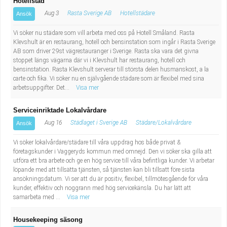
Hotellstäd
Aug 3
Rasta Sverige AB
Hotellstädare
Ansök
Vi söker nu städare som vill arbeta med oss på Hotell Småland. Rasta
Klevshult är en restaurang, hotell och bensinstation som ingår i Rasta Sverige
AB som driver 29st vägrestauranger i Sverige. Rasta ska vara det givna
stoppet längs vägarna där vi i Klevshult har restaurang, hotell och
bensinstation. Rasta Klevshult serverar till största delen husmanskost, a la
carte och fika. Vi söker nu en självgående städare som är flexibel med sina
arbetsuppgifter. Det...
Visa mer
Serviceinriktade Lokalvårdare
Aug 16
Städlaget i Sverige AB
Städare/Lokalvårdare
Ansök
Vi söker lokalvårdare/städare till våra uppdrag hos både privat &
företagskunder i Vaggeryds kommun med omnejd. Den vi söker ska gilla att
utföra ett bra arbete och ge en hög service till våra befintliga kunder. Vi arbetar
löpande med att tillsätta tjänsten, så tjänsten kan bli tillsatt före sista
ansökningsdatum. Vi ser att du är positiv, flexibel, tillmötesgående för våra
kunder, effektiv och noggrann med hög servicekänsla. Du har lätt att
samarbeta med ...
Visa mer
Housekeeping säsong