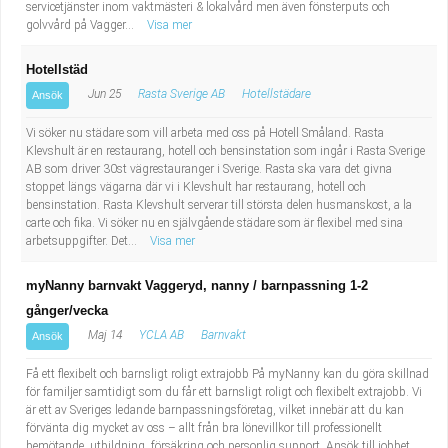
servicetjänster inom vaktmästeri & lokalvård men även fönsterputs och
golvvård på Vagger...
Visa mer
Hotellstäd
Jun 25
Rasta Sverige AB
Hotellstädare
Ansök
Vi söker nu städare som vill arbeta med oss på Hotell Småland. Rasta
Klevshult är en restaurang, hotell och bensinstation som ingår i Rasta Sverige
AB som driver 30st vägrestauranger i Sverige. Rasta ska vara det givna
stoppet längs vägarna där vi i Klevshult har restaurang, hotell och
bensinstation. Rasta Klevshult serverar till största delen husmanskost, a la
carte och fika. Vi söker nu en självgående städare som är flexibel med sina
arbetsuppgifter. Det...
Visa mer
myNanny barnvakt Vaggeryd, nanny / barnpassning 1-2
gånger/vecka
Maj 14
YCLA AB
Barnvakt
Ansök
Få ett flexibelt och barnsligt roligt extrajobb På myNanny kan du göra skillnad
för familjer samtidigt som du får ett barnsligt roligt och flexibelt extrajobb. Vi
är ett av Sveriges ledande barnpassningsföretag, vilket innebär att du kan
förvänta dig mycket av oss – allt från bra lönevillkor till professionellt
bemötande, utbildning, försäkring och personlig support. Ansök till jobbet