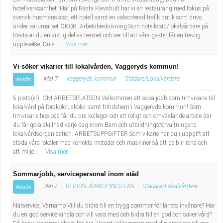
Industriell tillverkning
Behandlingsassistent/Socialpedagog
hotellverksamhet. Här på Rasta Klevshult har vi en restaurang med fokus på
svensk husmanskost, ett hotell samt en välsorterad trafik butik som drivs
under varumärket OKQ8. Arbetsbeskrivning Som hotellstäd/lokalvårdare på
Installation, drift, underhåll
Tandsköterska
Rasta är du en viktig del av teamet och ser till att våra gäster får en trevlig
upplevelse. Du a...
Visa mer
Kropps- och skönhetsvård
Budbilsförare
Vi söker vikarier till lokalvården, Vaggeryds kommun!
Maj 7
Vaggeryds kommun
Städare/Lokalvårdare
Ansök
Kultur, media, design
Tidningsbud/Tidningsdistributör
5 plats(er). OM ARBETSPLATSEN Välkommen att söka jobb som timvikarie till
Militärt arbete
Lärare i fritidshem/Fritidspedagog
lokalvård på förskolor, skolor samt fritidshem i Vaggeryds kommun! Som
timvikarie hos oss får du bra kollegor och ett roligt och omväxlande arbete där
du får göra skillnad varje dag inom Barn och utbildningsförvaltningens
Naturbruk
Taxiförare/Taxichaufför
lokalvårdsorganisation. ARBETSUPPGIFTER Som vikarie har du i uppgift att
städa våra lokaler med korrekta metoder och maskiner så att de blir rena och
att miljö...
Visa mer
Naturvetenskapligt arbete
Läkarsekreterare/Vårdadmin/Medicinsk
Sommarjobb, servicepersonal inom städ
sekreterare
Pedagogiskt arbete
Jan 7
REGION JÖNKÖPINGS LÄN
Städare/Lokalvårdare
Ansök
Lastbilsförare m.fl.
Sanering och renhållning
Närservice, Värnamo Vill du bidra till en trygg sommar för länets invånare? Har
du en god servicekänsla och vill vara med och bidra till en god och säker vård?