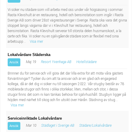
Vi söker nu städare som vill arbeta med oss under vår högsäsong i sommar.
Rasta Klevshult är en restaurang, hotell och bensinstation som ingår i Rasta
Sverige AB som driver 28st vägrestauranger i Sverige. Rasta ska vara det givna
stoppet längs vägarna där vi i Klevshult har restaurang, hotell och
bensinstation. Rasta Klevshult serverar till största delen husmanskost, a la
carte och fika. Vi söker nu en självgående städare som är flexibel med sina
arbetsupp...
Visa mer
Lokalvårdare Städerska
Maj 19
Resort Yxenhaga AB
Hotellstädare
Ansök
Brinner du för service och vill göra det där lilla extra för att möta våra gästers
förväntningar? Tycker du om att ta ansvar och är en glad och engagerad
kollega, då är det dig vi söker nu till säsongen 2022. Vår stugby består av 78
möblerade stugor och finns i olika storlekar, liten, mellan och stor, i dessa
stugor finns det som ni kan tänkas behöva för självhushåll. Stugbyn ligger på
höjden med närhet till skog och fin utsikt över Härån. Städning av stug...
Visa mer
Serviceinriktade Lokalvårdare
Mar 10
Städlaget i Sverige AB
Städare/Lokalvårdare
Ansök