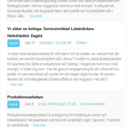
Och andra städ & specialuppdrag Arbetet utförs hos både privatpersoner och
företagskunder i främst Vaggeryds kommun med omnejd. Vi erbjuder ett
omväxlande jobb i ett engagerat team där kvalitet och kundnöjdhet står i
fokus. Låte...
Visa mer
Vi söker en kollega- Serviceinriktad Lokalvårdare-
Heltid/deltid- Dagtid
Sep 15
Städlaget i Sverige AB
Städare
Ansök
Vi söker lokalvårdare/städare till vårt team! Vill du arbeta i en verksamhet där
kvalitet, service och kundnöjdhet står i fokus? Vi söker nu lokalvårdare/städare
till uppdrag hos både privatpersoner och företag i Vaggeryds kommun med
omnejd. Vi söker dig som: -Har ett genuint engagemang för att utföra ett bra
arbete -Är serviceinriktad och tycker om att skapa nöjda kunder -Är positiv,
flexibel och tillmötesgående -Arbetar effektivt och noggrant -Har lätt f...
Visa mer
Produktionsarbetare
Dec 8
Scrap Technologies TR AB
Stationsarbetare
Ansök
Produktionsarbetare sökes till anläggning för förädling av skrot- och
metallråvaror. Servicearbeten och tekniskt underhåll ingår i tjänsten. Truckkort
är meriterande.
Visa mer