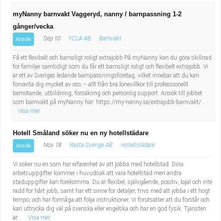
myNanny barnvakt Vaggeryd, nanny / barnpassning 1-2
gånger/vecka
Sep 10
YCLA AB
Barnvakt
Ansök
Få ett flexibelt och barnsligt roligt extrajobb På myNanny kan du göra skillnad
för familjer samtidigt som du får ett barnsligt roligt och flexibelt extrajobb. Vi
är ett av Sveriges ledande barnpassningsföretag, vilket innebär att du kan
förvänta dig mycket av oss – allt från bra lönevillkor till professionellt
bemötande, utbildning, försäkring och personlig support. Ansök till jobbet
som barnvakt på myNanny här: https://my-nanny.se/extrajobb-barnvakt/...
Visa mer
Hotell Småland söker nu en ny hotellstädare
Nov 18
Rasta Sverige AB
Hotellstädare
Ansök
Vi söker nu en som har erfarenhet av att jobba med hotellstäd. Dina
arbetsuppgifter kommer i huvudsak att vara hotellstäd men andra
städuppgifter kan förekomma. Du är flexibel, självgående, positiv, lojal och inte
rädd för hårt jobb, samt har ett sinne för detaljer, trivs med att jobba i ett högt
tempo, och har förmåga att följa instruktioner. Vi förutsätter att du förstår och
kan uttrycka dig väl på svenska eller engelska och har en god fysik. Tjänsten
är...
Visa mer