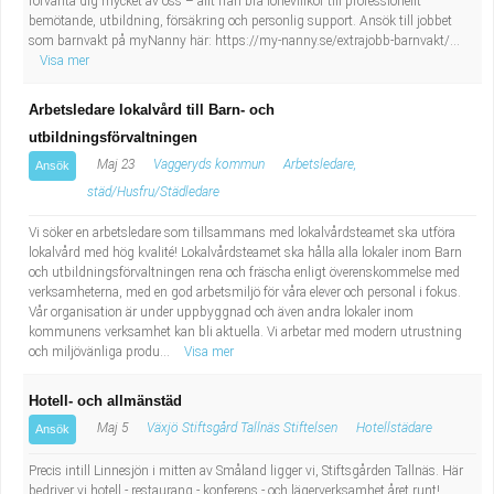
förvänta dig mycket av oss – allt från bra lönevillkor till professionellt
bemötande, utbildning, försäkring och personlig support. Ansök till jobbet
som barnvakt på myNanny här: https://my-nanny.se/extrajobb-barnvakt/...
Visa mer
Arbetsledare lokalvård till Barn- och
utbildningsförvaltningen
Maj 23
Vaggeryds kommun
Arbetsledare,
Ansök
städ/Husfru/Städledare
Vi söker en arbetsledare som tillsammans med lokalvårdsteamet ska utföra
lokalvård med hög kvalité! Lokalvårdsteamet ska hålla alla lokaler inom Barn
och utbildningsförvaltningen rena och fräscha enligt överenskommelse med
verksamheterna, med en god arbetsmiljö för våra elever och personal i fokus.
Vår organisation är under uppbyggnad och även andra lokaler inom
kommunens verksamhet kan bli aktuella. Vi arbetar med modern utrustning
och miljövänliga produ...
Visa mer
Hotell- och allmänstäd
Maj 5
Växjö Stiftsgård Tallnäs Stiftelsen
Hotellstädare
Ansök
Precis intill Linnesjön i mitten av Småland ligger vi, Stiftsgården Tallnäs. Här
bedriver vi hotell,- restaurang,- konferens,- och lägerverksamhet året runt!