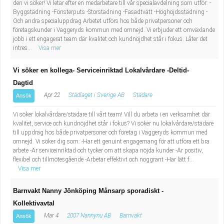
den vi söker! Vi letar efter en medarbetare till vår specialavdelning som utför: -
Byggstädning -Fönsterputs -Storstädning -Fasadtvätt -Höghöjdsstädning -
Och andra specialuppdrag Arbetet utförs hos både privatpersoner och
företagskunder i Vaggeryds kommun med omnejd. Vi erbjuder ett omväxlande
jobb i ett engagerat team där kvalitet och kundnöjdhet står i fokus. Låter det
intres...
Visa mer
Vi söker en kollega- Serviceinriktad Lokalvårdare -Deltid-
Dagtid
Apr 22
Städlaget i Sverige AB
Städare
Ansök
Vi söker lokalvårdare/städare till vårt team! Vill du arbeta i en verksamhet där
kvalitet, service och kundnöjdhet står i fokus? Vi söker nu lokalvårdare/städare
till uppdrag hos både privatpersoner och företag i Vaggeryds kommun med
omnejd. Vi söker dig som: -Har ett genuint engagemang för att utföra ett bra
arbete -Är serviceinriktad och tycker om att skapa nöjda kunder -Är positiv,
flexibel och tillmötesgående -Arbetar effektivt och noggrant -Har lätt f...
Visa mer
Barnvakt Nanny Jönköping Månsarp sporadiskt -
Kollektivavtal
Mar 4
2007 Nannynu AB
Barnvakt
Ansök