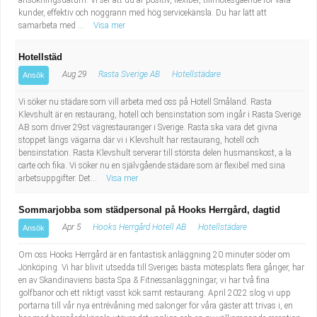
ansökningsdatum. Vi ser att du är positiv, flexibel, tillmötesgående för våra
kunder, effektiv och noggrann med hög servicekänsla. Du har lätt att
samarbeta med ...
Visa mer
Hotellstäd
Aug 29
Rasta Sverige AB
Hotellstädare
Ansök
Vi söker nu städare som vill arbeta med oss på Hotell Småland. Rasta
Klevshult är en restaurang, hotell och bensinstation som ingår i Rasta Sverige
AB som driver 29st vägrestauranger i Sverige. Rasta ska vara det givna
stoppet längs vägarna där vi i Klevshult har restaurang, hotell och
bensinstation. Rasta Klevshult serverar till största delen husmanskost, a la
carte och fika. Vi söker nu en självgående städare som är flexibel med sina
arbetsuppgifter. Det...
Visa mer
Sommarjobba som städpersonal på Hooks Herrgård, dagtid
Apr 5
Hooks Herrgård Hotell AB
Hotellstädare
Ansök
Om oss Hooks Herrgård är en fantastisk anläggning 20 minuter söder om
Jönköping. Vi har blivit utsedda till Sveriges bästa mötesplats flera gånger, har
en av Skandinaviens bästa Spa & Fitnessanläggningar, vi har två fina
golfbanor och ett riktigt vasst kök samt restaurang. April 2022 slog vi upp
portarna till vår nya entrévåning med salonger för våra gäster att trivas i, en