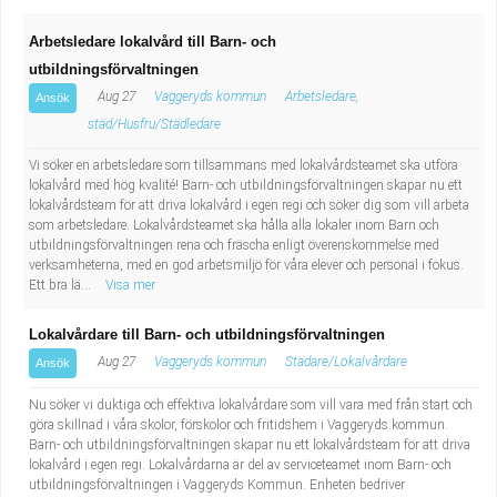
Arbetsledare lokalvård till Barn- och
utbildningsförvaltningen
Aug 27
Vaggeryds kommun
Arbetsledare,
Ansök
städ/Husfru/Städledare
Vi söker en arbetsledare som tillsammans med lokalvårdsteamet ska utföra
lokalvård med hög kvalité! Barn- och utbildningsförvaltningen skapar nu ett
lokalvårdsteam för att driva lokalvård i egen regi och söker dig som vill arbeta
som arbetsledare. Lokalvårdsteamet ska hålla alla lokaler inom Barn och
utbildningsförvaltningen rena och fräscha enligt överenskommelse med
verksamheterna, med en god arbetsmiljö för våra elever och personal i fokus.
Ett bra lä...
Visa mer
Lokalvårdare till Barn- och utbildningsförvaltningen
Aug 27
Vaggeryds kommun
Städare/Lokalvårdare
Ansök
Nu söker vi duktiga och effektiva lokalvårdare som vill vara med från start och
göra skillnad i våra skolor, förskolor och fritidshem i Vaggeryds kommun.
Barn- och utbildningsförvaltningen skapar nu ett lokalvårdsteam för att driva
lokalvård i egen regi. Lokalvårdarna är del av serviceteamet inom Barn- och
utbildningsförvaltningen i Vaggeryds Kommun. Enheten bedriver