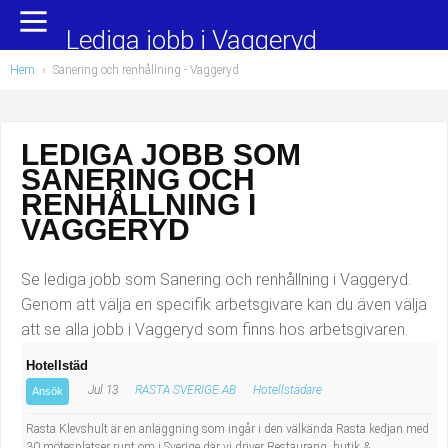
Yrkesområden
Populära jobb
Lediga jobb i Vaggeryd
Hem
›
Sanering och renhållning
- Vaggeryd
Administration, ekonomi, juridik
Undersköterska, hemtjänst och äldreboende
Bygg och anläggning
Städare/Lokalvårdare
LEDIGA JOBB SOM
SANERING OCH
Chefer och verksamhetsledare
Barnskötare
RENHÅLLNING I
Data/IT
Lärare i förskola/Förskollärare
VAGGERYD
Försäljning, inköp, marknadsföring
Lagerarbetare
Se lediga jobb som Sanering och renhållning i Vaggeryd.
Genom att välja en specifik arbetsgivare kan du även välja
Hantverksyrken
Bussförare/Busschaufför
att se alla jobb i Vaggeryd som finns hos arbetsgivaren.
Hotellstäd
Hotell, restaurang, storhushåll
Elevassistent
Jul 13
RASTA SVERIGE AB
Hotellstädare
Ansök
Hälso- och sjukvård
Personlig assistent
Rasta Klevshult är en anläggning som ingår i den välkända Rasta kedjan med
30 mötesplatser runt om i Sverige där vi driver Restaurang, butik &