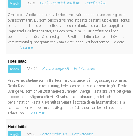
Jun 8
Hooks Herrgård Hotell AB
Hotellstädare
Ansök
Om jobbet Vi söker dig som vill arbeta med vårt härliga housekeeping-team
över sommaren. Du som person trivs med att sätta gästens upplevelse i fokus
och du gör det med energi, effektivitet och omtanke. I dina arbetsuppgifter
ingår städ av allmänna ytor, spa och hotellrum. Du är professionell och
personlig i ditt möte både med gäster & kollegor. I din arbetsroll behöver du
vara stresstålig, noggrann och klara av att jobba i ett högt tempo. Tidigare
erfa...
Visa mer
Hotellstäd
Mar 16
Rasta Sverige AB
Hotellstädare
Ansök
Vi söker nu städare som vill arbeta med oss under vår högsäsong i sommar.
Rasta Klevshult är en restaurang, hotell och bensinstation som ingår i Rasta
Sverige AB som driver 28st vägrestauranger i Sverige. Rasta ska vara det givna
stoppet längs vägarna där vi i Klevshult har restaurang, hotell och
bensinstation. Rasta Klevshult serverar till största delen husmanskost, a la
carte och fika. Vi söker nu en självgående städare som är flexibel med sina
arbetsupp...
Visa mer
Hotellstäd
Maj 5
Rasta Sverige AB
Hotellstädare
Ansök