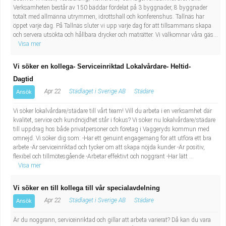
Verksamheten består av 150 bäddar fördelat på 3 byggnader, 8 byggnader
totalt med allmänna utrymmen, idrottshall och konferenshus. Tallnäs har
öppet varje dag. På Tallnäs sluter vi upp varje dag för att tillsammans skapa
och servera utsökta och hållbara drycker och maträtter. Vi välkomnar våra gäs...
Visa mer
Vi söker en kollega- Serviceinriktad Lokalvårdare- Heltid-
Dagtid
Apr 22
Städlaget i Sverige AB
Städare
Ansök
Vi söker lokalvårdare/städare till vårt team! Vill du arbeta i en verksamhet där
kvalitet, service och kundnöjdhet står i fokus? Vi söker nu lokalvårdare/städare
till uppdrag hos både privatpersoner och företag i Vaggeryds kommun med
omnejd. Vi söker dig som: -Har ett genuint engagemang för att utföra ett bra
arbete -Är serviceinriktad och tycker om att skapa nöjda kunder -Är positiv,
flexibel och tillmötesgående -Arbetar effektivt och noggrant -Har lätt ...
Visa mer
Vi söker en till kollega till vår specialavdelning
Apr 22
Städlaget i Sverige AB
Städare
Ansök
Är du noggrann, serviceinriktad och gillar att arbeta varierat? Då kan du vara