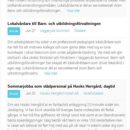
med modern utrustning och miljövänliga produkter, anpassade för lokaler med
skiftande användningsområden. Lokalvårdarna är del av serviceteamet inom
Barn- och utbildningsförvaltningen...
Visa mer
Lokalvårdare till Barn- och utbildningsförvaltningen
Jun 27
Vaggeryds kommun
Städare
Ansök
Om arbetsplatsen Nu söker vi en professionell pedagogisk lokalvårdare som
har lätt för att motivera kollegor och som gärna delar med sig av sina
kunskaper i såväl klassrum som under pågående städning. Var med och gör
skillnad i våra skolor, förskolor och fritidshem i Vaggeryds kommun. Barn- och
utbildningsförvaltningen har skapat ett lokalvårdsteam som driver lokalvård i
egen regi. Lokalvårdarna är del av serviceteamet inom Barn- och
utbildningsförvaltni...
Visa mer
Sommarjobba som städpersonal på Hooks Herrgård, dagtid
Jun 23
Hooks Herrgård Hotell AB
Hotellstädare
Ansök
Om oss Hooks Herrgård är en fantastisk anläggning 20 minuter söder om
Jönköping. Vi har blivit utsedda till Sveriges bästa mötesplats ett flertal
gånger, vi har två fina golfbanor, ett riktigt vasst kök samt en av Skandinaviens
bästa spaanläggningar. Idag består vårt team av cirka 150 medarbetare men
vi växer och behöver bli fler! Följ med oss på vår resa! Vi sökerVi söker dig som