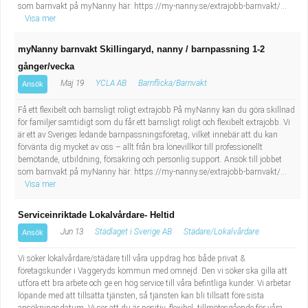
som barnvakt på myNanny här: https://my-nanny.se/extrajobb-barnvakt/...
Visa mer
myNanny barnvakt Skillingaryd, nanny / barnpassning 1-2
gånger/vecka
Maj 19
YCLA AB
Barnflicka/Barnvakt
Ansök
Få ett flexibelt och barnsligt roligt extrajobb På myNanny kan du göra skillnad
för familjer samtidigt som du får ett barnsligt roligt och flexibelt extrajobb. Vi
är ett av Sveriges ledande barnpassningsföretag, vilket innebär att du kan
förvänta dig mycket av oss – allt från bra lönevillkor till professionellt
bemötande, utbildning, försäkring och personlig support. Ansök till jobbet
som barnvakt på myNanny här: https://my-nanny.se/extrajobb-barnvakt/...
Visa mer
Serviceinriktade Lokalvårdare- Heltid
Jun 13
Städlaget i Sverige AB
Städare/Lokalvårdare
Ansök
Vi söker lokalvårdare/städare till våra uppdrag hos både privat &
företagskunder i Vaggeryds kommun med omnejd. Den vi söker ska gilla att
utföra ett bra arbete och ge en hög service till våra befintliga kunder. Vi arbetar
löpande med att tillsätta tjänsten, så tjänsten kan bli tillsatt före sista