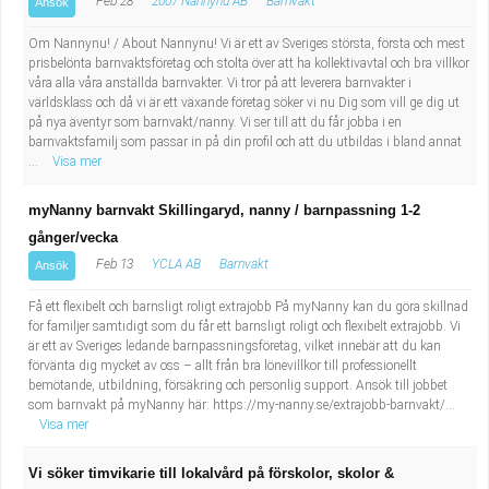
Feb 28
2007 Nannynu AB
Barnvakt
Ansök
Om Nannynu! / About Nannynu! Vi är ett av Sveriges största, första och mest
prisbelönta barnvaktsföretag och stolta över att ha kollektivavtal och bra villkor
våra alla våra anställda barnvakter. Vi tror på att leverera barnvakter i
världsklass och då vi är ett växande företag söker vi nu Dig som vill ge dig ut
på nya äventyr som barnvakt/nanny. Vi ser till att du får jobba i en
barnvaktsfamilj som passar in på din profil och att du utbildas i bland annat
...
Visa mer
myNanny barnvakt Skillingaryd, nanny / barnpassning 1-2
gånger/vecka
Feb 13
YCLA AB
Barnvakt
Ansök
Få ett flexibelt och barnsligt roligt extrajobb På myNanny kan du göra skillnad
för familjer samtidigt som du får ett barnsligt roligt och flexibelt extrajobb. Vi
är ett av Sveriges ledande barnpassningsföretag, vilket innebär att du kan
förvänta dig mycket av oss – allt från bra lönevillkor till professionellt
bemötande, utbildning, försäkring och personlig support. Ansök till jobbet
som barnvakt på myNanny här: https://my-nanny.se/extrajobb-barnvakt/...
Visa mer
Vi söker timvikarie till lokalvård på förskolor, skolor &