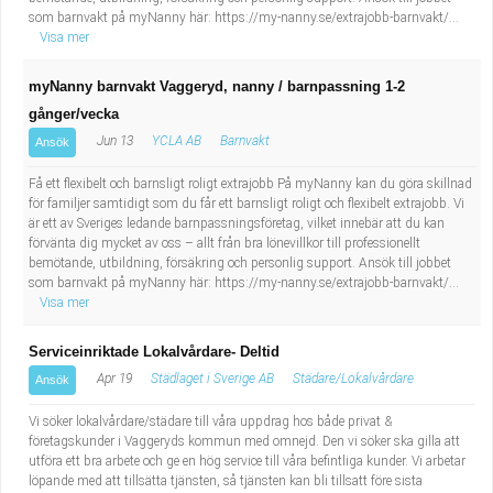
som barnvakt på myNanny här: https://my-nanny.se/extrajobb-barnvakt/...
Visa mer
myNanny barnvakt Vaggeryd, nanny / barnpassning 1-2
gånger/vecka
Jun 13
YCLA AB
Barnvakt
Ansök
Få ett flexibelt och barnsligt roligt extrajobb På myNanny kan du göra skillnad
för familjer samtidigt som du får ett barnsligt roligt och flexibelt extrajobb. Vi
är ett av Sveriges ledande barnpassningsföretag, vilket innebär att du kan
förvänta dig mycket av oss – allt från bra lönevillkor till professionellt
bemötande, utbildning, försäkring och personlig support. Ansök till jobbet
som barnvakt på myNanny här: https://my-nanny.se/extrajobb-barnvakt/...
Visa mer
Serviceinriktade Lokalvårdare- Deltid
Apr 19
Städlaget i Sverige AB
Städare/Lokalvårdare
Ansök
Vi söker lokalvårdare/städare till våra uppdrag hos både privat &
företagskunder i Vaggeryds kommun med omnejd. Den vi söker ska gilla att
utföra ett bra arbete och ge en hög service till våra befintliga kunder. Vi arbetar
löpande med att tillsätta tjänsten, så tjänsten kan bli tillsatt före sista