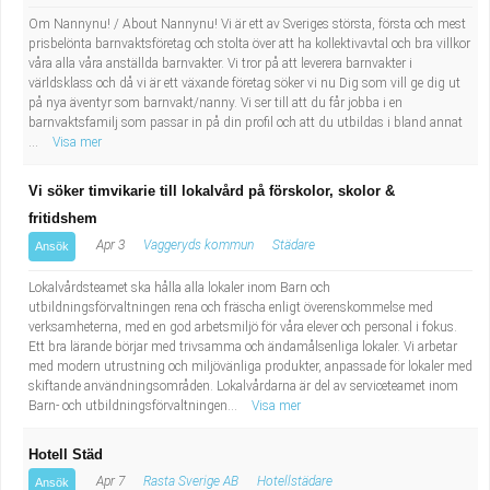
Om Nannynu! / About Nannynu! Vi är ett av Sveriges största, första och mest
prisbelönta barnvaktsföretag och stolta över att ha kollektivavtal och bra villkor
våra alla våra anställda barnvakter. Vi tror på att leverera barnvakter i
världsklass och då vi är ett växande företag söker vi nu Dig som vill ge dig ut
på nya äventyr som barnvakt/nanny. Vi ser till att du får jobba i en
barnvaktsfamilj som passar in på din profil och att du utbildas i bland annat
...
Visa mer
Vi söker timvikarie till lokalvård på förskolor, skolor &
fritidshem
Apr 3
Vaggeryds kommun
Städare
Ansök
Lokalvårdsteamet ska hålla alla lokaler inom Barn och
utbildningsförvaltningen rena och fräscha enligt överenskommelse med
verksamheterna, med en god arbetsmiljö för våra elever och personal i fokus.
Ett bra lärande börjar med trivsamma och ändamålsenliga lokaler. Vi arbetar
med modern utrustning och miljövänliga produkter, anpassade för lokaler med
skiftande användningsområden. Lokalvårdarna är del av serviceteamet inom
Barn- och utbildningsförvaltningen...
Visa mer
Hotell Städ
Apr 7
Rasta Sverige AB
Hotellstädare
Ansök