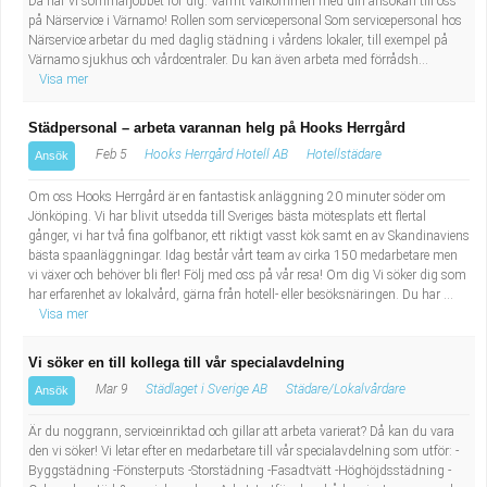
Då har vi sommarjobbet för dig. Varmt välkommen med din ansökan till oss
Fastighetsskötare
Socialt arbete
på Närservice i Värnamo! Rollen som servicepersonal Som servicepersonal hos
Närservice arbetar du med daglig städning i vårdens lokaler, till exempel på
Värnamo sjukhus och vårdcentraler. Du kan även arbeta med förrådsh...
Informatör/Kommunikatör
Säkerhetsarbete
Visa mer
Brevbärare
Tekniskt arbete
Städpersonal – arbeta varannan helg på Hooks Herrgård
Feb 5
Hooks Herrgård Hotell AB
Hotellstädare
Ansök
Sjuksköterska, grundutbildad
Transport
Om oss Hooks Herrgård är en fantastisk anläggning 20 minuter söder om
Jönköping. Vi har blivit utsedda till Sveriges bästa mötesplats ett flertal
Kock, storhushåll
gånger, vi har två fina golfbanor, ett riktigt vasst kök samt en av Skandinaviens
bästa spaanläggningar. Idag består vårt team av cirka 150 medarbetare men
Undersköterska, vård- o specialavd. o mottagning
vi växer och behöver bli fler! Följ med oss på vår resa! Om dig Vi söker dig som
har erfarenhet av lokalvård, gärna från hotell- eller besöksnäringen. Du har ...
Visa mer
Bibliotekarie
Vi söker en till kollega till vår specialavdelning
Administrativ assistent
Mar 9
Städlaget i Sverige AB
Städare/Lokalvårdare
Ansök
Är du noggrann, serviceinriktad och gillar att arbeta varierat? Då kan du vara
Lärare i gymnasiet
den vi söker! Vi letar efter en medarbetare till vår specialavdelning som utför: -
Byggstädning -Fönsterputs -Storstädning -Fasadtvätt -Höghöjdsstädning -