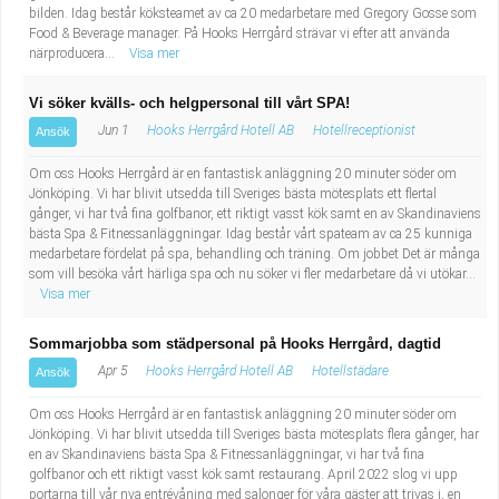
bilden. Idag består köksteamet av ca 20 medarbetare med Gregory Gosse som
Food & Beverage manager. På Hooks Herrgård strävar vi efter att använda
närproducera...
Visa mer
Vi söker kvälls- och helgpersonal till vårt SPA!
Jun 1
Hooks Herrgård Hotell AB
Hotellreceptionist
Ansök
Om oss Hooks Herrgård är en fantastisk anläggning 20 minuter söder om
Jönköping. Vi har blivit utsedda till Sveriges bästa mötesplats ett flertal
gånger, vi har två fina golfbanor, ett riktigt vasst kök samt en av Skandinaviens
bästa Spa & Fitnessanläggningar. Idag består vårt spateam av ca 25 kunniga
medarbetare fördelat på spa, behandling och träning. Om jobbet Det är många
som vill besöka vårt härliga spa och nu söker vi fler medarbetare då vi utökar...
Visa mer
Sommarjobba som städpersonal på Hooks Herrgård, dagtid
Apr 5
Hooks Herrgård Hotell AB
Hotellstädare
Ansök
Om oss Hooks Herrgård är en fantastisk anläggning 20 minuter söder om
Jönköping. Vi har blivit utsedda till Sveriges bästa mötesplats flera gånger, har
en av Skandinaviens bästa Spa & Fitnessanläggningar, vi har två fina
golfbanor och ett riktigt vasst kök samt restaurang. April 2022 slog vi upp
portarna till vår nya entrévåning med salonger för våra gäster att trivas i, en