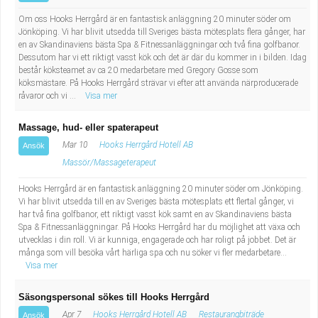
Om oss Hooks Herrgård är en fantastisk anläggning 20 minuter söder om
Jönköping. Vi har blivit utsedda till Sveriges bästa mötesplats flera gånger, har
en av Skandinaviens bästa Spa & Fitnessanläggningar och två fina golfbanor.
Dessutom har vi ett riktigt vasst kök och det är där du kommer in i bilden. Idag
består köksteamet av ca 20 medarbetare med Gregory Gosse som
köksmästare. På Hooks Herrgård strävar vi efter att använda närproducerade
råvaror och vi ...
Visa mer
Massage, hud- eller spaterapeut
Mar 10
Hooks Herrgård Hotell AB
Ansök
Massör/Massageterapeut
Hooks Herrgård är en fantastisk anläggning 20 minuter söder om Jönköping.
Vi har blivit utsedda till en av Sveriges bästa mötesplats ett flertal gånger, vi
har två fina golfbanor, ett riktigt vasst kök samt en av Skandinaviens bästa
Spa & Fitnessanläggningar. På Hooks Herrgård har du möjlighet att växa och
utvecklas i din roll. Vi är kunniga, engagerade och har roligt på jobbet. Det är
många som vill besöka vårt härliga spa och nu söker vi fler medarbetare...
Visa mer
Säsongspersonal sökes till Hooks Herrgård
Apr 7
Hooks Herrgård Hotell AB
Restaurangbiträde
Ansök