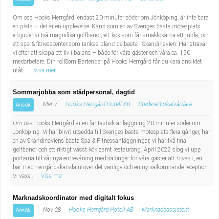
Om oss Hooks Herrgård, endast 20 minuter söder om Jönköping, är inte bara
en plats – det är en upplevelse. Känd som en av Sveriges bästa mötesplats
erbjuder vi två magnifika golfbanor, ett kök som får smaklökarna att jubla, och
ett spa & fitnesscenter som rankas bland de bästa i Skandinavien. Här strävar
vi efter att skapa ett liv i balans – både för våra gäster och våra ca. 150
medarbetare. Din rollSom Bartender på Hooks Herrgård får du vara ansiktet
utåt...
Visa mer
Sommarjobba som städpersonal, dagtid
Mar 7
Hooks Herrgård Hotell AB
Städare/Lokalvårdare
Ansök
Om oss Hooks Herrgård är en fantastisk anläggning 20 minuter söder om
Jönköping. Vi har blivit utsedda till Sveriges bästa mötesplats flera gånger, har
en av Skandinaviens bästa Spa & Fitnessanläggningar, vi har två fina
golfbanor och ett riktigt vasst kök samt restaurang. April 2022 slog vi upp
portarna till vår nya entrévåning med salonger för våra gäster att trivas i, en
bar med herrgårdskänsla utöver det vanliga och en ny välkomnande reception.
Vi växe...
Visa mer
Marknadskoordinator med digitalt fokus
Nov 28
Hooks Herrgård Hotell AB
Marknadsassistent
Ansök