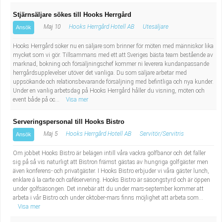
Stjärnsäljare sökes till Hooks Herrgård
Maj 10
Hooks Herrgård Hotell AB
Utesäljare
Ansök
Hooks Herrgård söker nu en säljare som brinner för möten med människor lika
mycket som vi gör. Tillsammans med ett att Sveriges bästa team bestående av
marknad, bokning och försäljningschef kommer ni leverera kundanpassande
herrgårdsupplevelser utöver det vanliga. Du som säljare arbetar med
uppsökande och relationsbevarande försäljning med befintliga och nya kunder.
Under en vanlig arbetsdag på Hooks Herrgård håller du visning, möten och
event både på oc...
Visa mer
Serveringspersonal till Hooks Bistro
Maj 5
Hooks Herrgård Hotell AB
Servitör/Servitris
Ansök
Om jobbet Hooks Bistro är belägen intill våra vackra golfbanor och det faller
sig på så vis naturligt att Bistron främst gästas av hungriga golfgäster men
även konferens- och privatgäster. I Hooks Bistro erbjuder vi våra gäster lunch,
enklare á la carte och caféservering. Hooks Bistro är säsongstyrd och är öppen
under golfsäsongen. Det innebär att du under mars-september kommer att
arbeta i vår Bistro och under oktober-mars finns möjlighet att arbeta som...
Visa mer