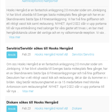
Nattreceptionist/Nattportier
Hooks Herrgård är en fantastisk anläggning 20 minuter söder om Jönköping.
Vi har blivit utsedda till Sveriges bästa mötesplats flera gånger och har en av
Skandinaviens bästa Spa & Fitnessanläggning. Vi har två fina golfbanor och
ett riktigt vasst kök samt restaurang. NYHET: April 2022 slår vi upp portarna
till vår nya entrévåning med salonger för våra gäster att trivas i, en bar med
herrgårdskänsla utöver det vanliga och en ny välkomnande reception. Vi väx...
Visa mer
Servitris/Servitör sökes till Hooks Herrgård
Feb 25
Hooks Herrgård Hotell AB
Servitör/Servitris
Ansök
Om oss Hooks Herrgård är en fantastisk anläggning 20 minuter söder om
Jönköping. Vi har blivit utsedda till Sveriges bästa mötesplats flera gånger, har
en av Skandinaviens bästa Spa & Fitnessanläggningar och två fina golfbanor.
Dessutom har vi ett riktigt vasst kök och restaurang, det är där du kommer in i
bilden. Idag består restaurangteamet av ca 15 medarbetare med Monika
Antonsson som restaurangchef. NYHET: April 2022 slår vi upp portarna till
vår nya ...
Visa mer
Diskare sökes till Hooks Herrgård
Feb 23
Hooks Herrgård Hotell AB
Diskare
Ansök