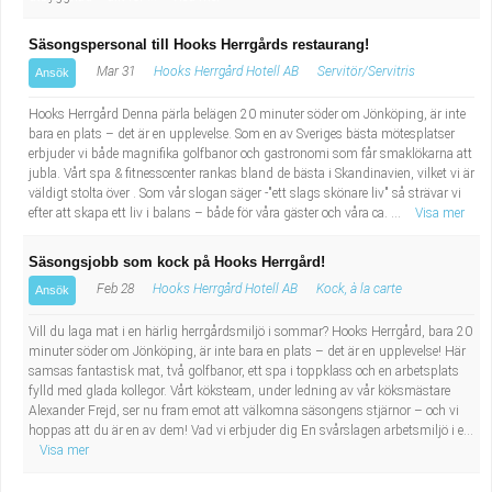
Säsongspersonal till Hooks Herrgårds restaurang!
Mar 31
Hooks Herrgård Hotell AB
Servitör/Servitris
Ansök
Hooks Herrgård Denna pärla belägen 20 minuter söder om Jönköping, är inte
bara en plats – det är en upplevelse. Som en av Sveriges bästa mötesplatser
erbjuder vi både magnifika golfbanor och gastronomi som får smaklökarna att
jubla. Vårt spa & fitnesscenter rankas bland de bästa i Skandinavien, vilket vi är
väldigt stolta över . Som vår slogan säger -"ett slags skönare liv" så strävar vi
efter att skapa ett liv i balans – både för våra gäster och våra ca. ...
Visa mer
Säsongsjobb som kock på Hooks Herrgård!
Feb 28
Hooks Herrgård Hotell AB
Kock, à la carte
Ansök
Vill du laga mat i en härlig herrgårdsmiljö i sommar? Hooks Herrgård, bara 20
minuter söder om Jönköping, är inte bara en plats – det är en upplevelse! Här
samsas fantastisk mat, två golfbanor, ett spa i toppklass och en arbetsplats
fylld med glada kollegor. Vårt köksteam, under ledning av vår köksmästare
Alexander Frejd, ser nu fram emot att välkomna säsongens stjärnor – och vi
hoppas att du är en av dem! Vad vi erbjuder dig En svårslagen arbetsmiljö i e...
Visa mer