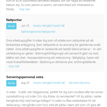
som är du är diplomerad/certifierad terapeut och har några års erfarenhet
bakom dig. Du som person är positiv, serviceinriktad och intresserad av
försälj...
Visa mer
Nattportier
Jun 15
Hooks Herrgård Hotell AB
Ansök
Nattreceptionist/Nattportier
Dina arbetsuppgifter Vi söker dig som vill arbete som nattportier på vår
fantastiska anläggning. Som nattportier är du ansvarig för gästservice under
natten. Dina arbetsuppgifter är varierande och består bland annat av: - In- och
utcheckning av gäster - Bokningsförfrågningar och service till gäst via mail,
telefon och chat - Kassaavstämning och redovisning - Behjälplig i baren och
vissa frukostförberedelser - Städning av allmänna ytor, iordningställande...
Visa mer
Serveringspersonal extra
Aug 25
Hooks Herrgård Hotell AB
Servitör/Servitris
Ansök
Vi söker: - Kvälls- och helgpersonal, perfekt för dig som studerar eller har annan
sysselsättning vid sidan Om dig Älskar du serviceyrket? Vill du jobba i vacker
herrgårdsmiljö med härliga kollegor? Vi söker nu flera medarbetare till vår
restaurang i Herrgården som trivs med att jobba i team och som vill göra det