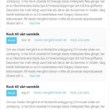
Jönköping. Vi har blivit utsedda till Sveriges bästa mötesplats flera gånger, har
en av Skandinaviens bästa Spa & Fitnessanläggningar och två fina golfbanor.
Dessutom har vi ett riktigt vasst kök och det är där du kommer in i bilden. Idag
består köksteamet av ca 20 medarbetare med Gregory Gosse som
köksmästare. På Hooks Herrgård strävar vi efter att använda närproducerade
råvaror och vi ...
Visa mer
Kock till vårt varmkök
Nov 10
Hooks Herrgård Hotell AB
Kock, à la carte
Ansök
Om oss Hooks Herrgård är en fantastisk anläggning 20 minuter söder om
Jönköping. Vi har blivit utsedda till Sveriges bästa mötesplats flera gånger, har
en av Skandinaviens bästa Spa & Fitnessanläggningar och två fina golfbanor.
Dessutom har vi ett riktigt vasst kök och det är där du kommer in i bilden. Idag
består köksteamet av ca 20 medarbetare med Gregory Gosse som
köksmästare. På Hooks Herrgård strävar vi efter att använda närproducerade
råvaror och vi ...
Visa mer
Kock till vårt varmkök
Aug 31
Hooks Herrgård Hotell AB
Kock, à la carte
Ansök
Om oss Hooks Herrgård är en fantastisk anläggning 20 minuter söder om
Jönköping. Vi har blivit utsedda till Sveriges bästa mötesplats flera gånger, har