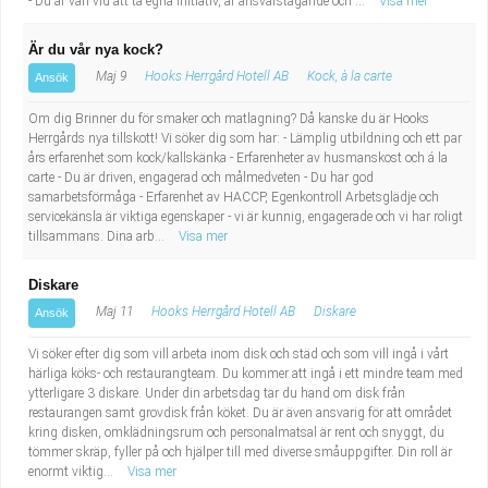
- Du är van vid att ta egna initiativ, är ansvarstagande och ...
Visa mer
Är du vår nya kock?
Maj 9
Hooks Herrgård Hotell AB
Kock, à la carte
Ansök
Om dig Brinner du för smaker och matlagning? Då kanske du är Hooks
Herrgårds nya tillskott! Vi söker dig som har: - Lämplig utbildning och ett par
års erfarenhet som kock/kallskänka - Erfarenheter av husmanskost och á la
carte - Du är driven, engagerad och målmedveten - Du har god
samarbetsförmåga - Erfarenhet av HACCP, Egenkontroll Arbetsglädje och
servicekänsla är viktiga egenskaper - vi är kunnig, engagerade och vi har roligt
tillsammans. Dina arb...
Visa mer
Diskare
Maj 11
Hooks Herrgård Hotell AB
Diskare
Ansök
Vi söker efter dig som vill arbeta inom disk och städ och som vill ingå i vårt
härliga köks- och restaurangteam. Du kommer att ingå i ett mindre team med
ytterligare 3 diskare. Under din arbetsdag tar du hand om disk från
restaurangen samt grovdisk från köket. Du är även ansvarig för att området
kring disken, omklädningsrum och personalmatsal är rent och snyggt, du
tömmer skräp, fyller på och hjälper till med diverse småuppgifter. Din roll är
enormt viktig...
Visa mer