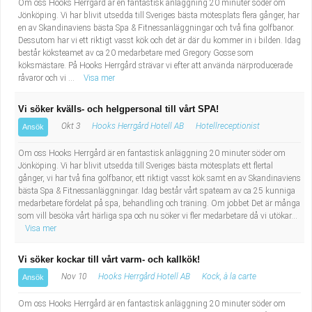
Om oss Hooks Herrgård är en fantastisk anläggning 20 minuter söder om
Jönköping. Vi har blivit utsedda till Sveriges bästa mötesplats flera gånger, har
en av Skandinaviens bästa Spa & Fitnessanläggningar och två fina golfbanor.
Dessutom har vi ett riktigt vasst kök och det är där du kommer in i bilden. Idag
består köksteamet av ca 20 medarbetare med Gregory Gosse som
köksmästare. På Hooks Herrgård strävar vi efter att använda närproducerade
råvaror och vi ...
Visa mer
Vi söker kvälls- och helgpersonal till vårt SPA!
Okt 3
Hooks Herrgård Hotell AB
Hotellreceptionist
Ansök
Om oss Hooks Herrgård är en fantastisk anläggning 20 minuter söder om
Jönköping. Vi har blivit utsedda till Sveriges bästa mötesplats ett flertal
gånger, vi har två fina golfbanor, ett riktigt vasst kök samt en av Skandinaviens
bästa Spa & Fitnessanläggningar. Idag består vårt spateam av ca 25 kunniga
medarbetare fördelat på spa, behandling och träning. Om jobbet Det är många
som vill besöka vårt härliga spa och nu söker vi fler medarbetare då vi utökar...
Visa mer
Vi söker kockar till vårt varm- och kallkök!
Nov 10
Hooks Herrgård Hotell AB
Kock, à la carte
Ansök
Om oss Hooks Herrgård är en fantastisk anläggning 20 minuter söder om