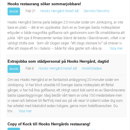
Hooks restaurang söker sommarjobbare!
Feb 21
Hooks Herrgård Hotell AB
Servitör/Servitris
Ansök
Hooks Herrgård Denna pärla belägen 20 minuter söder om Jönköping, är inte
bara en plats – det är en upplevelse. Som en av Sveriges bästa mötesplatser
erbjuder vi både magnifika golfbanor och gastronomi som får smaklökarna att
jubla. Vårt spa & fitnesscenter rankas bland de bästa i Skandinavien, vilket vi är
väldigt stolta över . Som vår slogan säger -"ett slags skönare liv" så strävar vi
efter att skapa ett liv i balans – både för våra gäster och våra ca. ...
Visa mer
Extrajobba som städpersonal på Hooks Herrgård, dagtid
Feb 6
Hooks Herrgård Hotell AB
Hotellstädare
Ansök
Om oss Hooks Herrgård är en fantastisk anläggning 20 minuter söder om
Jönköping. Vi har blivit utsedda till Sveriges bästa mötesplats ett flertal
gånger, vi har två fina golfbanor, ett riktigt vasst kök samt en av Skandinaviens
bästa spaanläggningar. Idag består vårt team av cirka 150 medarbetare men
vi växer och behöver bli fler!Följ med oss på vår resa! Vi sökerVi söker dig som
har arbetat med lokalvård sedan tidigare, gärna inom hotellbranschen. Du
triv...
Visa mer
Copy of Kock till Hooks Herrgårds restaurang!