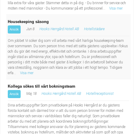
lilla extra för våra gäster. Stämmer detta in på dig: - Du brinner för service och
möten med människor - Du kommunicerar på ett professionel...
Visa mer
Housekeeping säsong
Jun 8
Hooks Herrgård Hotell AB
Hotellstädare
Ansök
Om jobbet Vi söker dig som vill arbeta med vårt härliga housekeeping-team
över sommaren. Du som person trivs med att sätta gästens upplevelse i fokus
och du gör det med energi, effektivitet och omtanke. I dina arbetsuppgifter
ingår städ av allmänna ytor, spa och hotellrum. Du är professionell och
personlig i ditt möte både med gäster & kollegor. I din arbetsroll behöver du
vara stresstålig, noggrann och klara av att jobba i ett högt tempo. Tidigare
erfa...
Visa mer
Kollega sökes till vårt bokningsteam
Maj 18
Hooks Herrgård Hotell AB
Hotellreceptionist
Ansök
Dina arbetsuppgifter Som privatbokare på Hooks Herrgård är du gästens
första kontakt och därmed tror vi att du som person brinner för möten med
människor och service i världsklass faller dig naturligt. Som privatbokare
arbetar du med att planera och koordinera bokningsförfrågningar.
Tillsammans med kollegor ansvarar du för planering av gästens kommande
vistelse; bokning av hotellrum, måltider och aktiviteter så som golf och spa.