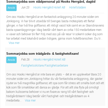
Sommarjobba som städpersonal på Hooks Herrgård, dagtid
Jun 23
Hooks Herrgård Hotell AB
Hotellstädare
Ansök
Om oss Hooks Herrgård är en fantastisk anläggning 20 minuter söder om
Jönköping. Vi har blivit utsedda till Sveriges bästa mötesplats ett flertal
gånger, vi har två fina golfbanor, ett riktigt vasst kök samt en av Skandinaviens
bästa spaanläggningar. Idag består vårt team av cirka 150 medarbetare men
vi växer och behöver bli fler! Följ med oss på vår resa! Vi sökerVi söker dig som
har arbetat med lokalvård sedan tidigare, gärna inom hotellbranschen. Du tr...
Visa mer
Sommarjobba som trädgårds- & fastighetsfixare!
Feb 26
Hooks Herrgård Hotell AB
Ansök
Fastighetsskötare/Fastighetsarbetare
Om oss Hooks Herrgård är inte bara en plats – det är en upplevelse! Bara 20
minuter söder om Jönköping hittar du vår fantastiska anläggning, där gäster
njuter av två magnifika golfbanor, ett spa som får stress att smälta bort och ett
kök som får smaklökar att dansa av glädje. För att allt ska flyta på smidigt
bakom kulisserna behöver vi nu en fixare av rang till vårt fastighet- och
trädgårdsteam! Idag består vårt Fastighet- och trädgårdsteam av 4
medarbeta...
Visa mer