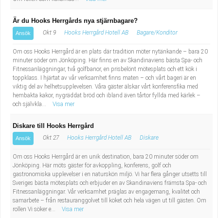
Är du Hooks Herrgårds nya stjärnbagare?
Okt 9
Hooks Herrgård Hotell AB
Bagare/Konditor
Ansök
Om oss Hooks Herrgård är en plats där tradition möter nytänkande – bara 20
minuter söder om Jönköping. Här finns en av Skandinaviens bästa Spa- och
Fitnessanläggningar, två golfbanor, en prisbelönt mötesplats och ett kök i
toppklass. I hjärtat av vår verksamhet finns maten – och vårt bageri är en
viktig del av helhetsupplevelsen. Våra gäster älskar vårt konferensfika med
hembakta kakor, nygräddat bröd och ibland även tårtor fyllda med kärlek –
och självkla...
Visa mer
Diskare till Hooks Herrgård
Okt 27
Hooks Herrgård Hotell AB
Diskare
Ansök
Om oss Hooks Herrgård är en unik destination, bara 20 minuter söder om
Jönköping. Här möts gäster för avkoppling, konferens, golf och
gastronomiska upplevelser i en naturskön miljö. Vi har flera gånger utsetts till
Sveriges bästa mötesplats och erbjuder en av Skandinaviens främsta Spa- och
Fitnessanläggningar. Vår verksamhet präglas av engagemang, kvalitet och
samarbete – från restauranggolvet till köket och hela vägen ut till gästen. Om
rollen Vi söker e...
Visa mer