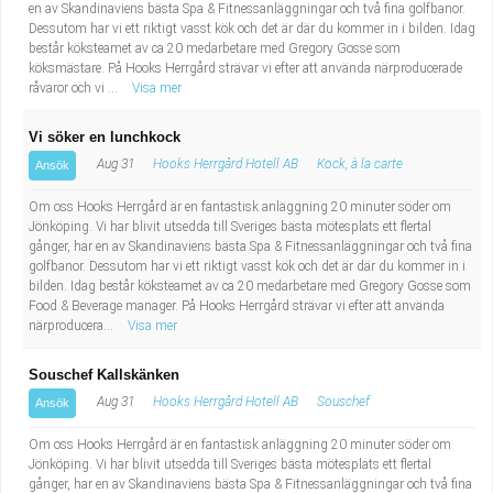
en av Skandinaviens bästa Spa & Fitnessanläggningar och två fina golfbanor.
Dessutom har vi ett riktigt vasst kök och det är där du kommer in i bilden. Idag
består köksteamet av ca 20 medarbetare med Gregory Gosse som
köksmästare. På Hooks Herrgård strävar vi efter att använda närproducerade
råvaror och vi ...
Visa mer
Vi söker en lunchkock
Aug 31
Hooks Herrgård Hotell AB
Kock, à la carte
Ansök
Om oss Hooks Herrgård är en fantastisk anläggning 20 minuter söder om
Jönköping. Vi har blivit utsedda till Sveriges bästa mötesplats ett flertal
gånger, har en av Skandinaviens bästa Spa & Fitnessanläggningar och två fina
golfbanor. Dessutom har vi ett riktigt vasst kök och det är där du kommer in i
bilden. Idag består köksteamet av ca 20 medarbetare med Gregory Gosse som
Food & Beverage manager. På Hooks Herrgård strävar vi efter att använda
närproducera...
Visa mer
Souschef Kallskänken
Aug 31
Hooks Herrgård Hotell AB
Souschef
Ansök
Om oss Hooks Herrgård är en fantastisk anläggning 20 minuter söder om
Jönköping. Vi har blivit utsedda till Sveriges bästa mötesplats ett flertal
gånger, har en av Skandinaviens bästa Spa & Fitnessanläggningar och två fina