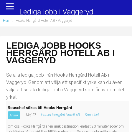
Yrkesområden
Populära jobb
Lediga jobb i Vaggeryd
Hem
›
Hooks Herrgård Hotell AB - Vaggeryd
Administration, ekonomi, juridik
Undersköterska, hemtjänst och äldreboende
Bygg och anläggning
Städare/Lokalvårdare
LEDIGA JOBB HOOKS
HERRGÅRD HOTELL AB I
Chefer och verksamhetsledare
Barnskötare
VAGGERYD
Data/IT
Lärare i förskola/Förskollärare
Se alla lediga jobb från Hooks Herrgård Hotell AB i
Försäljning, inköp, marknadsföring
Lagerarbetare
Vaggeryd. Genom att välja ett specifikt yrke kan du även
välja att se alla lediga jobb i Vaggeryd som finns inom det
Hantverksyrken
Bussförare/Busschaufför
yrket.
Souschef sökes till Hooks Herrgård
Hotell, restaurang, storhushåll
Elevassistent
Maj 27
Hooks Herrgård Hotell AB
Souschef
Ansök
Hälso- och sjukvård
Personlig assistent
Om oss Hooks Herrgård är en unik destination, endast 20 minuter söder om
Jönköping. Vi har vid flera tillfällen utsetts till Sveriges bästa mötesplats,