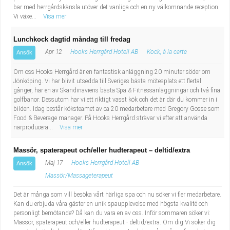
bar med herrgårdskänsla utöver det vanliga och en ny välkomnande reception.
Vi växe...
Visa mer
Lunchkock dagtid måndag till fredag
Apr 12
Hooks Herrgård Hotell AB
Kock, à la carte
Ansök
Om oss Hooks Herrgård är en fantastisk anläggning 20 minuter söder om
Jönköping. Vi har blivit utsedda till Sveriges bästa mötesplats ett flertal
gånger, har en av Skandinaviens bästa Spa & Fitnessanläggningar och två fina
golfbanor. Dessutom har vi ett riktigt vasst kök och det är där du kommer in i
bilden. Idag består köksteamet av ca 20 medarbetare med Gregory Gosse som
Food & Beverage manager. På Hooks Herrgård strävar vi efter att använda
närproducera...
Visa mer
Massör, spaterapeut och/eller hudterapeut – deltid/extra
Maj 17
Hooks Herrgård Hotell AB
Ansök
Massör/Massageterapeut
Det är många som vill besöka vårt härliga spa och nu söker vi fler medarbetare.
Kan du erbjuda våra gäster en unik spaupplevelse med högsta kvalité och
personligt bemötande? Då kan du vara en av oss. Inför sommaren söker vi:
Massör, spaterapeut och/eller hudterapeut - deltid/extra. Om dig Vi söker dig