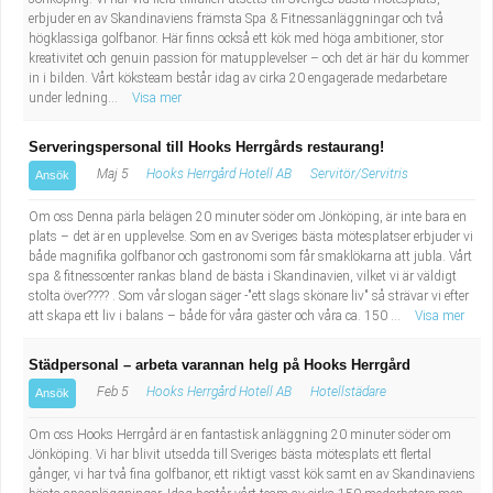
Industriell tillverkning
Behandlingsassistent/Socialpedagog
erbjuder en av Skandinaviens främsta Spa & Fitnessanläggningar och två
högklassiga golfbanor. Här finns också ett kök med höga ambitioner, stor
kreativitet och genuin passion för matupplevelser – och det är här du kommer
Installation, drift, underhåll
Tandsköterska
in i bilden. Vårt köksteam består idag av cirka 20 engagerade medarbetare
under ledning...
Visa mer
Kropps- och skönhetsvård
Budbilsförare
Serveringspersonal till Hooks Herrgårds restaurang!
Maj 5
Hooks Herrgård Hotell AB
Servitör/Servitris
Ansök
Kultur, media, design
Tidningsbud/Tidningsdistributör
Om oss Denna pärla belägen 20 minuter söder om Jönköping, är inte bara en
Militärt arbete
Lärare i fritidshem/Fritidspedagog
plats – det är en upplevelse. Som en av Sveriges bästa mötesplatser erbjuder vi
både magnifika golfbanor och gastronomi som får smaklökarna att jubla. Vårt
spa & fitnesscenter rankas bland de bästa i Skandinavien, vilket vi är väldigt
Naturbruk
Taxiförare/Taxichaufför
stolta över???? . Som vår slogan säger -"ett slags skönare liv" så strävar vi efter
att skapa ett liv i balans – både för våra gäster och våra ca. 150 ...
Visa mer
Naturvetenskapligt arbete
Läkarsekreterare/Vårdadmin/Medicinsk
Städpersonal – arbeta varannan helg på Hooks Herrgård
Feb 5
Hooks Herrgård Hotell AB
Hotellstädare
sekreterare
Ansök
Pedagogiskt arbete
Om oss Hooks Herrgård är en fantastisk anläggning 20 minuter söder om
Lastbilsförare m.fl.
Sanering och renhållning
Jönköping. Vi har blivit utsedda till Sveriges bästa mötesplats ett flertal
gånger, vi har två fina golfbanor, ett riktigt vasst kök samt en av Skandinaviens