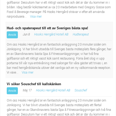
golfbanor. Dessutom har vi ett riktigt vasst kök och det är där du kommer in i
bilden. Idag består köksteamet av ca 20 medarbetare med Gregory Gosse som
Food & Beverage manager. På Hooks Herrgård strävar vi efter att använda
närproducera...
Visa mer
Hud- och spaterapeut till ett av Sveriges bästa spa!
Jun 8
Hooks Herrgård Hotell AB
Hudterapeut
Ansök
Om oss Hooks Herrgård är en fantastisk anläggning 20 minuter söder om
Jönköping. Vi har blivit utsedda till Sveriges bästa mötesplats flera gånger, har
en av Skandinaviens bästa Spa & Fitnessanläggningar, vi har två fina
golfbanor och ett riktigt vasst kök samt restaurang. Förra året slog vi upp
portarna till vår nya entrévåning med salonger för våra gäster att trivas i, en
bar med herrgårdskänsla utöver det vanliga och en ny välkomnande reception.
Vi växe...
Visa mer
Vi söker Souschef till kallskänken
Maj 17
Hooks Herrgård Hotell AB
Souschef
Ansök
Om oss Hooks Herrgård är en fantastisk anläggning 20 minuter söder om
Jönköping. Vi har blivit utsedda till Sveriges bästa mötesplats ett flertal
gånger, har en av Skandinaviens bästa Spa & Fitnessanläggningar och två fina
golfbanor. Dessutom har vi ett riktigt vasst kök och det är där du kommer in i