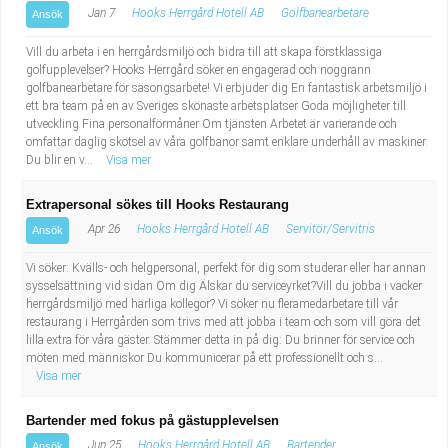
Jan 7
Hooks Herrgård Hotell AB
Golfbanearbetare
Ansök
Vill du arbeta i en herrgårdsmiljö och bidra till att skapa förstklassiga
golfupplevelser? Hooks Herrgård söker en engagerad och noggrann
golfbanearbetare för säsongsarbete! Vi erbjuder dig En fantastisk arbetsmiljö i
ett bra team på en av Sveriges skönaste arbetsplatser Goda möjligheter till
utveckling Fina personalförmåner Om tjänsten Arbetet är varierande och
omfattar daglig skötsel av våra golfbanor samt enklare underhåll av maskiner.
Du blir en v...
Visa mer
Extrapersonal sökes till Hooks Restaurang
Apr 26
Hooks Herrgård Hotell AB
Servitör/Servitris
Ansök
Vi söker: Kvälls- och helgpersonal, perfekt för dig som studerar eller har annan
sysselsättning vid sidan Om dig Älskar du serviceyrket?Vill du jobba i vacker
herrgårdsmiljö med härliga kollegor? Vi söker nu fleramedarbetare till vår
restaurang i Herrgården som trivs med att jobba i team och som vill göra det
lilla extra för våra gäster. Stämmer detta in på dig: Du brinner för service och
möten med människor Du kommunicerar på ett professionellt och s...
Visa mer
Bartender med fokus på gästupplevelsen
Jun 25
Hooks Herrgård Hotell AB
Bartender
Ansök