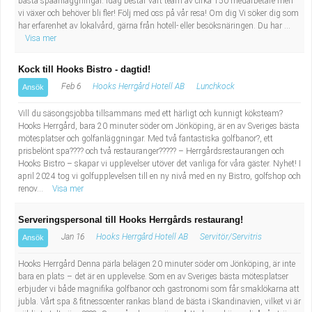
bästa spaanläggningar. Idag består vårt team av cirka 150 medarbetare men
Fastighetsskötare
Socialt arbete
vi växer och behöver bli fler! Följ med oss på vår resa! Om dig Vi söker dig som
har erfarenhet av lokalvård, gärna från hotell- eller besöksnäringen. Du har ...
Visa mer
Informatör/Kommunikatör
Säkerhetsarbete
Kock till Hooks Bistro - dagtid!
Brevbärare
Tekniskt arbete
Feb 6
Hooks Herrgård Hotell AB
Lunchkock
Ansök
Sjuksköterska, grundutbildad
Transport
Vill du säsongsjobba tillsammans med ett härligt och kunnigt köksteam?
Hooks Herrgård, bara 20 minuter söder om Jönköping, är en av Sveriges bästa
mötesplatser och golfanläggningar. Med två fantastiska golfbanor?, ett
Kock, storhushåll
prisbelönt spa???? och två restauranger????? – Herrgårdsrestaurangen och
Hooks Bistro – skapar vi upplevelser utöver det vanliga för våra gäster. Nyhet! I
Undersköterska, vård- o specialavd. o mottagning
april 2024 tog vi golfupplevelsen till en ny nivå med en ny Bistro, golfshop och
renov...
Visa mer
Bibliotekarie
Serveringspersonal till Hooks Herrgårds restaurang!
Jan 16
Hooks Herrgård Hotell AB
Servitör/Servitris
Ansök
Administrativ assistent
Hooks Herrgård Denna pärla belägen 20 minuter söder om Jönköping, är inte
bara en plats – det är en upplevelse. Som en av Sveriges bästa mötesplatser
Lärare i gymnasiet
erbjuder vi både magnifika golfbanor och gastronomi som får smaklökarna att
jubla. Vårt spa & fitnesscenter rankas bland de bästa i Skandinavien, vilket vi är