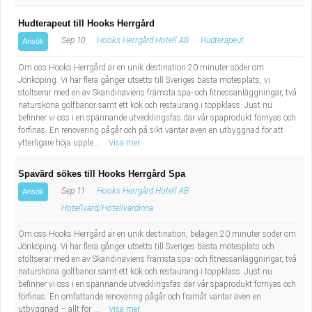
Hudterapeut till Hooks Herrgård
Sep 10
Hooks Herrgård Hotell AB
Hudterapeut
Ansök
Om oss Hooks Herrgård är en unik destination 20 minuter söder om
Jönköping. Vi har flera gånger utsetts till Sveriges bästa mötesplats, vi
stoltserar med en av Skandinaviens främsta spa- och fitnessanläggningar, två
natursköna golfbanor samt ett kök och restaurang i toppklass. Just nu
befinner vi oss i en spännande utvecklingsfas där vår spaprodukt förnyas och
förfinas. En renovering pågår och på sikt väntar även en utbyggnad för att
ytterligare höja upple...
Visa mer
Spavärd sökes till Hooks Herrgård Spa
Sep 11
Hooks Herrgård Hotell AB
Ansök
Hotellvärd/Hotellvärdinna
Om oss Hooks Herrgård är en unik destination, belägen 20 minuter söder om
Jönköping. Vi har flera gånger utsetts till Sveriges bästa mötesplats och
stoltserar med en av Skandinaviens främsta spa- och fitnessanläggningar, två
natursköna golfbanor samt ett kök och restaurang i toppklass. Just nu
befinner vi oss i en spännande utvecklingsfas där vår spaprodukt förnyas och
förfinas. En omfattande renovering pågår och framåt väntar även en
utbyggnad – allt för ...
Visa mer