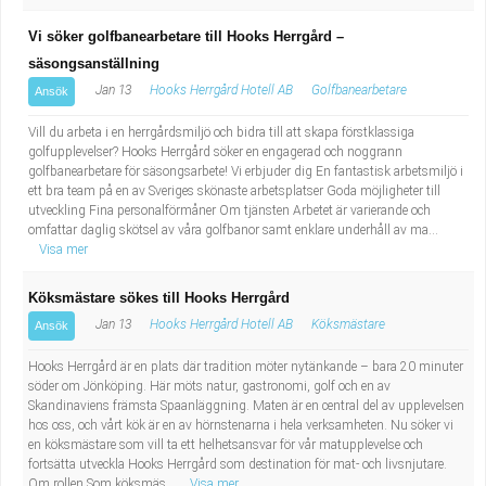
Vi söker golfbanearbetare till Hooks Herrgård –
säsongsanställning
Jan 13
Hooks Herrgård Hotell AB
Golfbanearbetare
Ansök
Vill du arbeta i en herrgårdsmiljö och bidra till att skapa förstklassiga
golfupplevelser? Hooks Herrgård söker en engagerad och noggrann
golfbanearbetare för säsongsarbete! Vi erbjuder dig En fantastisk arbetsmiljö i
ett bra team på en av Sveriges skönaste arbetsplatser Goda möjligheter till
utveckling Fina personalförmåner Om tjänsten Arbetet är varierande och
omfattar daglig skötsel av våra golfbanor samt enklare underhåll av ma...
Visa mer
Köksmästare sökes till Hooks Herrgård
Jan 13
Hooks Herrgård Hotell AB
Köksmästare
Ansök
Hooks Herrgård är en plats där tradition möter nytänkande – bara 20 minuter
söder om Jönköping. Här möts natur, gastronomi, golf och en av
Skandinaviens främsta Spaanläggning. Maten är en central del av upplevelsen
hos oss, och vårt kök är en av hörnstenarna i hela verksamheten. Nu söker vi
en köksmästare som vill ta ett helhetsansvar för vår matupplevelse och
fortsätta utveckla Hooks Herrgård som destination för mat- och livsnjutare.
Om rollen Som köksmäs...
Visa mer