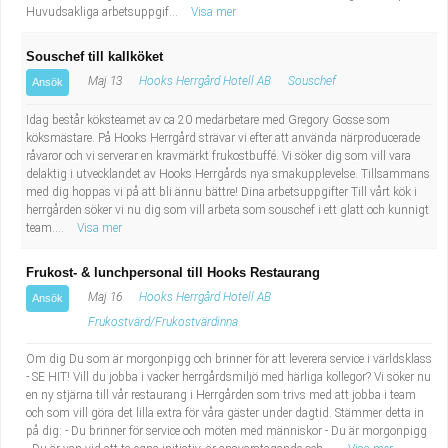
Huvudsakliga arbetsuppgif...
Visa mer
Souschef till kallköket
Maj 13
Hooks Herrgård Hotell AB
Souschef
Ansök
Idag består köksteamet av ca 20 medarbetare med Gregory Gosse som
köksmästare. På Hooks Herrgård strävar vi efter att använda närproducerade
råvaror och vi serverar en kravmärkt frukostbuffé. Vi söker dig som vill vara
delaktig i utvecklandet av Hooks Herrgårds nya smakupplevelse. Tillsammans
med dig hoppas vi på att bli ännu bättre! Dina arbetsuppgifter Till vårt kök i
herrgården söker vi nu dig som vill arbeta som souschef i ett glatt och kunnigt
team....
Visa mer
Frukost- & lunchpersonal till Hooks Restaurang
Maj 16
Hooks Herrgård Hotell AB
Ansök
Frukostvärd/Frukostvärdinna
Om dig Du som är morgonpigg och brinner för att leverera service i världsklass
- SE HIT! Vill du jobba i vacker herrgårdsmiljö med härliga kollegor? Vi söker nu
en ny stjärna till vår restaurang i Herrgården som trivs med att jobba i team
och som vill göra det lilla extra för våra gäster under dagtid. Stämmer detta in
på dig: - Du brinner för service och möten med människor - Du är morgonpigg