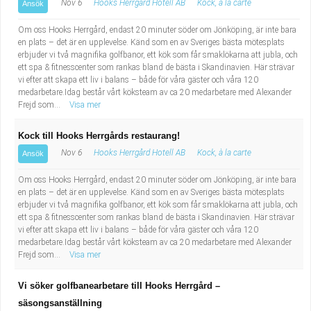
Nov 6
Hooks Herrgård Hotell AB
Kock, à la carte
Ansök
Om oss Hooks Herrgård, endast 20 minuter söder om Jönköping, är inte bara
en plats – det är en upplevelse. Känd som en av Sveriges bästa mötesplats
erbjuder vi två magnifika golfbanor, ett kök som får smaklökarna att jubla, och
ett spa & fitnesscenter som rankas bland de bästa i Skandinavien. Här strävar
vi efter att skapa ett liv i balans – både för våra gäster och våra 120
medarbetare.Idag består vårt köksteam av ca 20 medarbetare med Alexander
Frejd som...
Visa mer
Kock till Hooks Herrgårds restaurang!
Nov 6
Hooks Herrgård Hotell AB
Kock, à la carte
Ansök
Om oss Hooks Herrgård, endast 20 minuter söder om Jönköping, är inte bara
en plats – det är en upplevelse. Känd som en av Sveriges bästa mötesplats
erbjuder vi två magnifika golfbanor, ett kök som får smaklökarna att jubla, och
ett spa & fitnesscenter som rankas bland de bästa i Skandinavien. Här strävar
vi efter att skapa ett liv i balans – både för våra gäster och våra 120
medarbetare.Idag består vårt köksteam av ca 20 medarbetare med Alexander
Frejd som...
Visa mer
Vi söker golfbanearbetare till Hooks Herrgård –
säsongsanställning