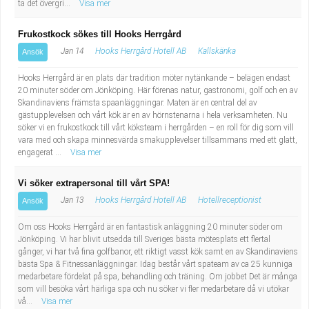
ta det övergri...
Visa mer
Frukostkock sökes till Hooks Herrgård
Jan 14
Hooks Herrgård Hotell AB
Kallskänka
Ansök
Hooks Herrgård är en plats där tradition möter nytänkande – belägen endast
20 minuter söder om Jönköping. Här förenas natur, gastronomi, golf och en av
Skandinaviens främsta spaanläggningar. Maten är en central del av
gästupplevelsen och vårt kök är en av hörnstenarna i hela verksamheten. Nu
söker vi en frukostkock till vårt köksteam i herrgården – en roll för dig som vill
vara med och skapa minnesvärda smakupplevelser tillsammans med ett glatt,
engagerat ...
Visa mer
Vi söker extrapersonal till vårt SPA!
Jan 13
Hooks Herrgård Hotell AB
Hotellreceptionist
Ansök
Om oss Hooks Herrgård är en fantastisk anläggning 20 minuter söder om
Jönköping. Vi har blivit utsedda till Sveriges bästa mötesplats ett flertal
gånger, vi har två fina golfbanor, ett riktigt vasst kök samt en av Skandinaviens
bästa Spa & Fitnessanläggningar. Idag består vårt spateam av ca 25 kunniga
medarbetare fördelat på spa, behandling och träning. Om jobbet Det är många
som vill besöka vårt härliga spa och nu söker vi fler medarbetare då vi utökar
vå...
Visa mer