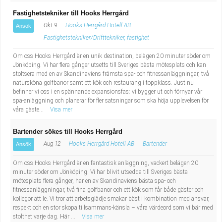
Fastighetstekniker till Hooks Herrgård
Okt 9
Hooks Herrgård Hotell AB
Ansök
Fastighetstekniker/Drifttekniker, fastighet
Om oss Hooks Herrgård är en unik destination, belägen 20 minuter söder om
Jönköping. Vi har flera gånger utsetts till Sveriges bästa mötesplats och kan
stoltsera med en av Skandinaviens främsta spa- och fitnessanläggningar, två
natursköna golfbanor samt ett kök och restaurang i toppklass. Just nu
befinner vi oss i en spännande expansionsfas: vi bygger ut och förnyar vår
spa-anläggning och planerar för fler satsningar som ska höja upplevelsen för
våra gäste...
Visa mer
Bartender sökes till Hooks Herrgård
Aug 12
Hooks Herrgård Hotell AB
Bartender
Ansök
Om oss Hooks Herrgård är en fantastisk anläggning, vackert belägen 20
minuter söder om Jönköping. Vi har blivit utsedda till Sveriges bästa
mötesplats flera gånger, har en av Skandinaviens bästa spa- och
fitnessanläggningar, två fina golfbanor och ett kök som får både gäster och
kollegor att le. Vi tror att arbetsglädje smakar bäst i kombination med ansvar,
respekt och en stor skopa tillsammans-känsla – våra värdeord som vi bär med
stolthet varje dag. Här ...
Visa mer