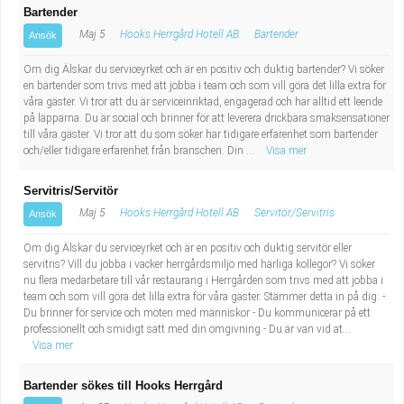
Bartender
Maj 5
Hooks Herrgård Hotell AB
Bartender
Ansök
Om dig Älskar du serviceyrket och är en positiv och duktig bartender? Vi söker
en bartender som trivs med att jobba i team och som vill göra det lilla extra för
våra gäster. Vi tror att du är serviceinriktad, engagerad och har alltid ett leende
på läpparna. Du är social och brinner för att leverera drickbara smaksensationer
till våra gäster. Vi tror att du som söker har tidigare erfarenhet som bartender
och/eller tidigare erfarenhet från branschen. Din ...
Visa mer
Servitris/Servitör
Maj 5
Hooks Herrgård Hotell AB
Servitör/Servitris
Ansök
Om dig Älskar du serviceyrket och är en positiv och duktig servitör eller
servitris? Vill du jobba i vacker herrgårdsmiljö med härliga kollegor? Vi söker
nu flera medarbetare till vår restaurang i Herrgården som trivs med att jobba i
team och som vill göra det lilla extra för våra gäster. Stämmer detta in på dig: -
Du brinner för service och möten med människor - Du kommunicerar på ett
professionellt och smidigt sätt med din omgivning - Du är van vid at...
Visa mer
Bartender sökes till Hooks Herrgård