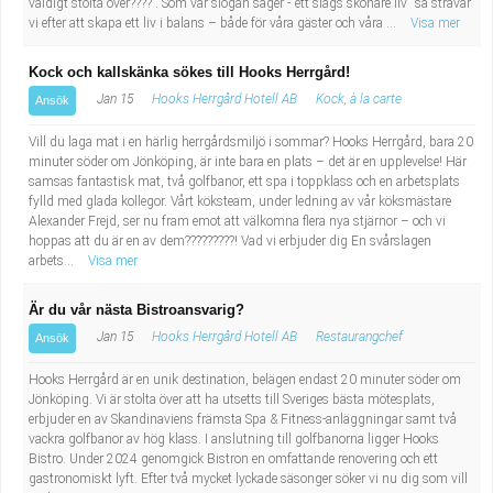
väldigt stolta över???? . Som vår slogan säger -"ett slags skönare liv" så strävar
vi efter att skapa ett liv i balans – både för våra gäster och våra ...
Visa mer
Kock och kallskänka sökes till Hooks Herrgård!
Jan 15
Hooks Herrgård Hotell AB
Kock, à la carte
Ansök
Vill du laga mat i en härlig herrgårdsmiljö i sommar? Hooks Herrgård, bara 20
minuter söder om Jönköping, är inte bara en plats – det är en upplevelse! Här
samsas fantastisk mat, två golfbanor, ett spa i toppklass och en arbetsplats
fylld med glada kollegor. Vårt köksteam, under ledning av vår köksmästare
Alexander Frejd, ser nu fram emot att välkomna flera nya stjärnor – och vi
hoppas att du är en av dem?????????! Vad vi erbjuder dig En svårslagen
arbets...
Visa mer
Är du vår nästa Bistroansvarig?
Jan 15
Hooks Herrgård Hotell AB
Restaurangchef
Ansök
Hooks Herrgård är en unik destination, belägen endast 20 minuter söder om
Jönköping. Vi är stolta över att ha utsetts till Sveriges bästa mötesplats,
erbjuder en av Skandinaviens främsta Spa & Fitness-anläggningar samt två
vackra golfbanor av hög klass. I anslutning till golfbanorna ligger Hooks
Bistro. Under 2024 genomgick Bistron en omfattande renovering och ett
gastronomiskt lyft. Efter två mycket lyckade säsonger söker vi nu dig som vill