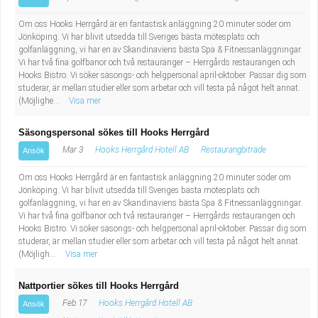
Om oss Hooks Herrgård är en fantastisk anläggning 20 minuter söder om
Jönköping. Vi har blivit utsedda till Sveriges bästa mötesplats och
golfanläggning, vi har en av Skandinaviens bästa Spa & Fitnessanläggningar.
Vi har två fina golfbanor och två restauranger – Herrgårds restaurangen och
Hooks Bistro. Vi söker säsongs- och helgpersonal april-oktober. Passar dig som
studerar, är mellan studier eller som arbetar och vill testa på något helt annat.
(Möjlighe...
Visa mer
Säsongspersonal sökes till Hooks Herrgård
Mar 3
Hooks Herrgård Hotell AB
Restaurangbiträde
Ansök
Om oss Hooks Herrgård är en fantastisk anläggning 20 minuter söder om
Jönköping. Vi har blivit utsedda till Sveriges bästa mötesplats och
golfanläggning, vi har en av Skandinaviens bästa Spa & Fitnessanläggningar.
Vi har två fina golfbanor och två restauranger – Herrgårds restaurangen och
Hooks Bistro. Vi söker säsongs- och helgpersonal april-oktober. Passar dig som
studerar, är mellan studier eller som arbetar och vill testa på något helt annat.
(Möjligh...
Visa mer
Nattportier sökes till Hooks Herrgård
Feb 17
Hooks Herrgård Hotell AB
Ansök