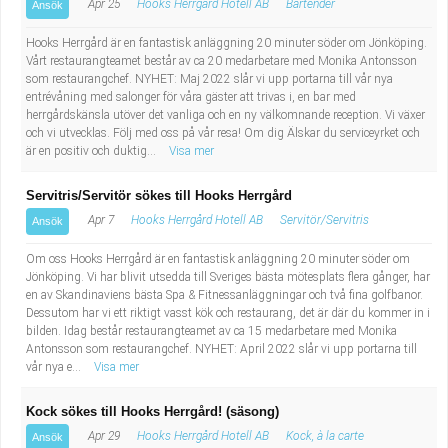
Apr 25
Hooks Herrgård Hotell AB
Bartender
Ansök
Hooks Herrgård är en fantastisk anläggning 20 minuter söder om Jönköping.
Vårt restaurangteamet består av ca 20 medarbetare med Monika Antonsson
som restaurangchef. NYHET: Maj 2022 slår vi upp portarna till vår nya
entrévåning med salonger för våra gäster att trivas i, en bar med
herrgårdskänsla utöver det vanliga och en ny välkomnande reception. Vi växer
och vi utvecklas. Följ med oss på vår resa! Om dig Älskar du serviceyrket och
är en positiv och duktig...
Visa mer
Servitris/Servitör sökes till Hooks Herrgård
Apr 7
Hooks Herrgård Hotell AB
Servitör/Servitris
Ansök
Om oss Hooks Herrgård är en fantastisk anläggning 20 minuter söder om
Jönköping. Vi har blivit utsedda till Sveriges bästa mötesplats flera gånger, har
en av Skandinaviens bästa Spa & Fitnessanläggningar och två fina golfbanor.
Dessutom har vi ett riktigt vasst kök och restaurang, det är där du kommer in i
bilden. Idag består restaurangteamet av ca 15 medarbetare med Monika
Antonsson som restaurangchef. NYHET: April 2022 slår vi upp portarna till
vår nya e...
Visa mer
Kock sökes till Hooks Herrgård! (säsong)
Apr 29
Hooks Herrgård Hotell AB
Kock, à la carte
Ansök