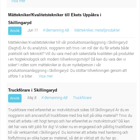
Visa mer
Mättekniker/Kvalitetstekniker till Ekets Uppåkra i
Skillingaryd
Jun 11
K-Bemanning AB
Mättekniker, metallprodukter
Ansök
Mättekniker/Kvalitetstekniker till vår produktionsanläggning i Skillingaryd
(Dagtid) Är du analytisk, noggrann och trivs i en roll där du får arbeta både
praktiskt och tekniskt? Vill du vara med och säkerställa kvaliteten på produkter
i en högteknologisk och modern tillverkningsmiljö? Då kan du vara den vi
söker! I rollen som mättekniker är du en nyckelperson i vår
produktionsanläggning i Skillingaryd. Du stöttar tillverkningen genom att
utföra 1:a bitar...
Visa mer
Truckförare i Skillingaryd
Maj 8
K-Bemanning AB
Truckförare
Ansök
Truckförare med erfarenhet av motviktstruck sökes till Skillingaryd Är du en
noggrann och ansvarsfull truckförare med bra koll på olika material? Trivs du
med att arbeta i ett högt tempo och har erfarenhet av motviktstruck? Då kan
det här vara rätt jobb för dig! Vi söker nu en engagerad och pålitlig truckförare
till vår verksamhet i Skillingaryd. Du kommer att arbeta med hantering och
förflyttning av olika typer av material, så det är viktigt att du har go...