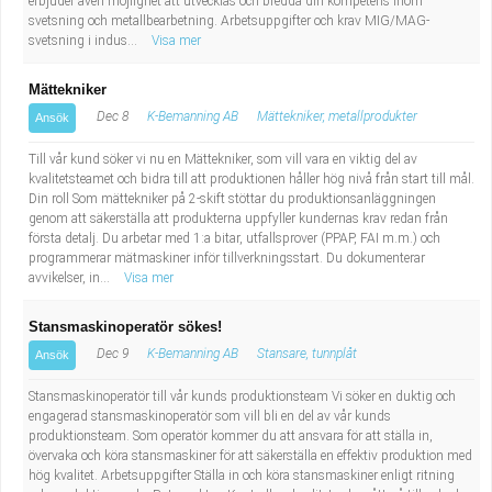
erbjuder även möjlighet att utvecklas och bredda din kompetens inom
svetsning och metallbearbetning. Arbetsuppgifter och krav MIG/MAG-
svetsning i indus...
Visa mer
Mättekniker
Dec 8
K-Bemanning AB
Mättekniker, metallprodukter
Ansök
Till vår kund söker vi nu en Mättekniker, som vill vara en viktig del av
kvalitetsteamet och bidra till att produktionen håller hög nivå från start till mål.
Din roll Som mättekniker på 2-skift stöttar du produktionsanläggningen
genom att säkerställa att produkterna uppfyller kundernas krav redan från
första detalj. Du arbetar med 1:a bitar, utfallsprover (PPAP, FAI m.m.) och
programmerar mätmaskiner inför tillverkningsstart. Du dokumenterar
avvikelser, in...
Visa mer
Stansmaskinoperatör sökes!
Dec 9
K-Bemanning AB
Stansare, tunnplåt
Ansök
Stansmaskinoperatör till vår kunds produktionsteam Vi söker en duktig och
engagerad stansmaskinoperatör som vill bli en del av vår kunds
produktionsteam. Som operatör kommer du att ansvara för att ställa in,
övervaka och köra stansmaskiner för att säkerställa en effektiv produktion med
hög kvalitet. Arbetsuppgifter Ställa in och köra stansmaskiner enligt ritning