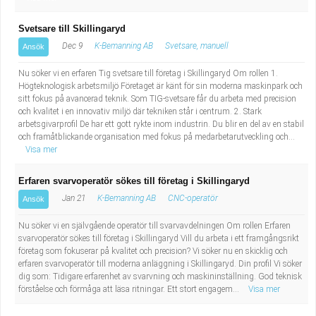
Svetsare till Skillingaryd
Dec 9
K-Bemanning AB
Svetsare, manuell
Ansök
Nu söker vi en erfaren Tig svetsare till företag i Skillingaryd Om rollen 1.
Högteknologisk arbetsmiljö Företaget är känt för sin moderna maskinpark och
sitt fokus på avancerad teknik. Som TIG-svetsare får du arbeta med precision
och kvalitet i en innovativ miljö där tekniken står i centrum. 2. Stark
arbetsgivarprofil De har ett gott rykte inom industrin. Du blir en del av en stabil
och framåtblickande organisation med fokus på medarbetarutveckling och...
Visa mer
Erfaren svarvoperatör sökes till företag i Skillingaryd
Jan 21
K-Bemanning AB
CNC-operatör
Ansök
Nu söker vi en självgående operatör till svarvavdelningen Om rollen Erfaren
svarvoperatör sökes till företag i Skillingaryd Vill du arbeta i ett framgångsrikt
företag som fokuserar på kvalitet och precision? Vi söker nu en skicklig och
erfaren svarvoperatör till moderna anläggning i Skillingaryd. Din profil Vi söker
dig som: Tidigare erfarenhet av svarvning och maskininställning. God teknisk
förståelse och förmåga att läsa ritningar. Ett stort engagem...
Visa mer