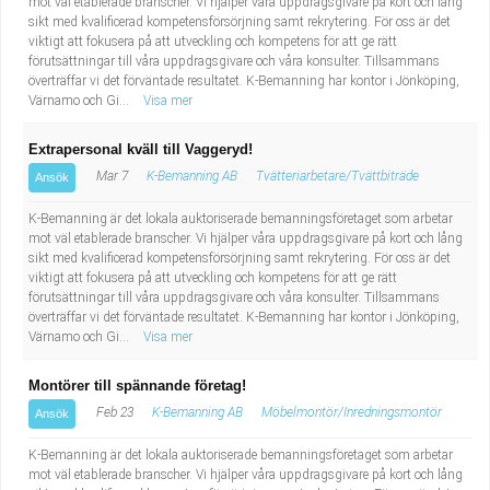
mot väl etablerade branscher. Vi hjälper våra uppdragsgivare på kort och lång
sikt med kvalificerad kompetensförsörjning samt rekrytering. För oss är det
viktigt att fokusera på att utveckling och kompetens för att ge rätt
förutsättningar till våra uppdragsgivare och våra konsulter. Tillsammans
överträffar vi det förväntade resultatet. K-Bemanning har kontor i Jönköping,
Värnamo och Gi...
Visa mer
Extrapersonal kväll till Vaggeryd!
Mar 7
K-Bemanning AB
Tvätteriarbetare/Tvättbiträde
Ansök
K-Bemanning är det lokala auktoriserade bemanningsföretaget som arbetar
mot väl etablerade branscher. Vi hjälper våra uppdragsgivare på kort och lång
sikt med kvalificerad kompetensförsörjning samt rekrytering. För oss är det
viktigt att fokusera på att utveckling och kompetens för att ge rätt
förutsättningar till våra uppdragsgivare och våra konsulter. Tillsammans
överträffar vi det förväntade resultatet. K-Bemanning har kontor i Jönköping,
Värnamo och Gi...
Visa mer
Montörer till spännande företag!
Feb 23
K-Bemanning AB
Möbelmontör/Inredningsmontör
Ansök
K-Bemanning är det lokala auktoriserade bemanningsföretaget som arbetar
mot väl etablerade branscher. Vi hjälper våra uppdragsgivare på kort och lång