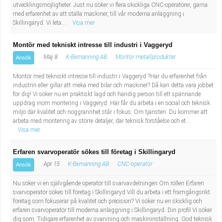
utvecklingsmöjligheter. Just nu söker vi flera skickliga CNC-operatörer, gärna
med erfarenhet av att ställa maskiner, till vår moderna anläggning i
Skillingaryd. Vi leta...
Visa mer
Montör med tekniskt intresse till industri i Vaggeryd
Maj 8
K-Bemanning AB
Montör metallprodukter
Ansök
Montör med tekniskt intresse till industri i Vaggeryd ?Har du erfarenhet från
industrin eller gillar att meka med bilar och maskiner? Då kan detta vara jobbet
för dig! Vi söker nu en praktiskt lagd och händig person till ett spännande
uppdrag inom montering i Vaggeryd. Här får du arbeta i en social och teknisk
miljö där kvalitet och noggrannhet står i fokus. Om tjänsten: Du kommer att
arbeta med montering av större detaljer, där teknisk förståelse och et...
Visa mer
Erfaren svarvoperatör sökes till företag i Skillingaryd
Apr 15
K-Bemanning AB
CNC-operatör
Ansök
Nu söker vi en självgående operatör till svarvavdelningen Om rollen Erfaren
svarvoperatör sökes till företag i Skillingaryd Vill du arbeta i ett framgångsrikt
företag som fokuserar på kvalitet och precision? Vi söker nu en skicklig och
erfaren svarvoperatör till moderna anläggning i Skillingaryd. Din profil Vi söker
dig som: Tidigare erfarenhet av svarvning och maskininställning. God teknisk