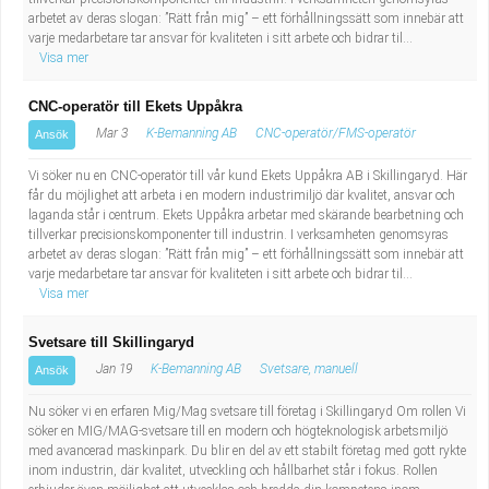
Fastighetsskötare
Socialt arbete
arbetet av deras slogan: ”Rätt från mig” – ett förhållningssätt som innebär att
varje medarbetare tar ansvar för kvaliteten i sitt arbete och bidrar til...
Visa mer
Informatör/Kommunikatör
Säkerhetsarbete
CNC-operatör till Ekets Uppåkra
Brevbärare
Tekniskt arbete
Mar 3
K-Bemanning AB
CNC-operatör/FMS-operatör
Ansök
Sjuksköterska, grundutbildad
Transport
Vi söker nu en CNC-operatör till vår kund Ekets Uppåkra AB i Skillingaryd. Här
får du möjlighet att arbeta i en modern industrimiljö där kvalitet, ansvar och
laganda står i centrum. Ekets Uppåkra arbetar med skärande bearbetning och
Kock, storhushåll
tillverkar precisionskomponenter till industrin. I verksamheten genomsyras
arbetet av deras slogan: ”Rätt från mig” – ett förhållningssätt som innebär att
varje medarbetare tar ansvar för kvaliteten i sitt arbete och bidrar til...
Undersköterska, vård- o specialavd. o mottagning
Visa mer
Bibliotekarie
Svetsare till Skillingaryd
Jan 19
K-Bemanning AB
Svetsare, manuell
Ansök
Administrativ assistent
Nu söker vi en erfaren Mig/Mag svetsare till företag i Skillingaryd Om rollen Vi
söker en MIG/MAG-svetsare till en modern och högteknologisk arbetsmiljö
Lärare i gymnasiet
med avancerad maskinpark. Du blir en del av ett stabilt företag med gott rykte
inom industrin, där kvalitet, utveckling och hållbarhet står i fokus. Rollen