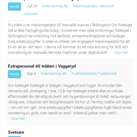
Jun 24
K-Bemanning AB
Maskinoperatör, mekanisk
Ansök
verkstad
Nu söker vi en maskinoperatör till manuella svarvar i Skillingaryd Om företaget
Det är flera framgångsrika bolag i Koncernen med olika inriktningar, företaget i
Skillingaryd har inriktning mot lastbilar, entreprenadmaskiner och kullager.
Dina arbetsuppgifter Vi söker en erfaren och engagerad maskinoperatör för att
bli en del av vårt team. I denna roll kommer du att vara ansvarig för drift och
övervakning av manuella tekniska maskiner under dagtidsskift...
Visa mer
Extrapersonal till tvätteri i Vaggeryd
Sep 4
K-Bemanning AB
Tvätteriarbetare/Tvättbiträde
Ansök
Om företaget Företaget är beläget i Vaggeryd som ligger 30 minuter från
Värnamo och Jönköping. I över 70 år har företaget arbetat efter en cirkulär
affärsmodell där det erbjuds textil- och hygienlösningar åt hotell, restauranger,
vårdgivare, industrier och fastighetsägare. De hyr ut, hämtar, tvättar och lagrar
– om och om igen. Dina arbetsuppgifter I arbetsuppgifterna ingår bland annat
insortering av gods, som består av textil. Vidare så jobbar man med t...
Visa mer
Svetsare