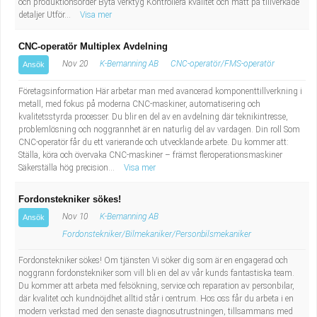
och produktionsorder Byta verktyg Kontrollera kvalitet och mått på tillverkade
detaljer Utför...
Visa mer
CNC-operatör Multiplex Avdelning
Nov 20
K-Bemanning AB
CNC-operatör/FMS-operatör
Ansök
Företagsinformation Här arbetar man med avancerad komponenttillverkning i
metall, med fokus på moderna CNC-maskiner, automatisering och
kvalitetsstyrda processer. Du blir en del av en avdelning där teknikintresse,
problemlösning och noggrannhet är en naturlig del av vardagen. Din roll Som
CNC-operatör får du ett varierande och utvecklande arbete. Du kommer att:
Ställa, köra och övervaka CNC-maskiner – främst fleroperationsmaskiner
Säkerställa hög precision...
Visa mer
Fordonstekniker sökes!
Nov 10
K-Bemanning AB
Ansök
Fordonstekniker/Bilmekaniker/Personbilsmekaniker
Fordons­tekniker sökes! Om tjänsten Vi söker dig som är en engagerad och
noggrann fordons­tekniker som vill bli en del av vår kunds fantastiska team.
Du kommer att arbeta med felsökning, service och reparation av personbilar,
där kvalitet och kundnöjdhet alltid står i centrum. Hos oss får du arbeta i en
modern verkstad med den senaste diagnos­utrustningen, tillsammans med