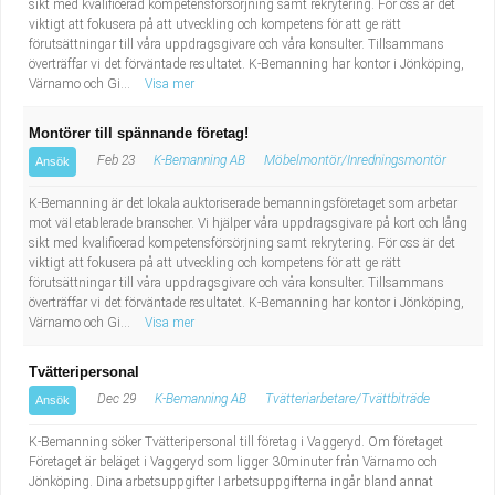
sikt med kvalificerad kompetensförsörjning samt rekrytering. För oss är det
viktigt att fokusera på att utveckling och kompetens för att ge rätt
förutsättningar till våra uppdragsgivare och våra konsulter. Tillsammans
överträffar vi det förväntade resultatet. K-Bemanning har kontor i Jönköping,
Värnamo och Gi...
Visa mer
Montörer till spännande företag!
Feb 23
K-Bemanning AB
Möbelmontör/Inredningsmontör
Ansök
K-Bemanning är det lokala auktoriserade bemanningsföretaget som arbetar
mot väl etablerade branscher. Vi hjälper våra uppdragsgivare på kort och lång
sikt med kvalificerad kompetensförsörjning samt rekrytering. För oss är det
viktigt att fokusera på att utveckling och kompetens för att ge rätt
förutsättningar till våra uppdragsgivare och våra konsulter. Tillsammans
överträffar vi det förväntade resultatet. K-Bemanning har kontor i Jönköping,
Värnamo och Gi...
Visa mer
Tvätteripersonal
Dec 29
K-Bemanning AB
Tvätteriarbetare/Tvättbiträde
Ansök
K-Bemanning söker Tvätteripersonal till företag i Vaggeryd. Om företaget
Företaget är beläget i Vaggeryd som ligger 30minuter från Värnamo och
Jönköping. Dina arbetsuppgifter I arbetsuppgifterna ingår bland annat