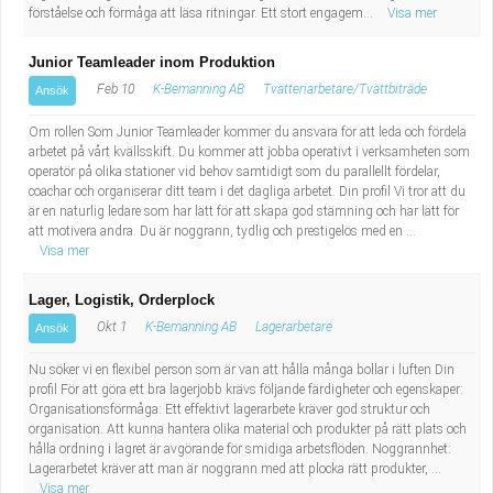
förståelse och förmåga att läsa ritningar. Ett stort engagem...
Visa mer
Junior Teamleader inom Produktion
Feb 10
K-Bemanning AB
Tvätteriarbetare/Tvättbiträde
Ansök
Om rollen Som Junior Teamleader kommer du ansvara för att leda och fördela
arbetet på vårt kvällsskift. Du kommer att jobba operativt i verksamheten som
operatör på olika stationer vid behov samtidigt som du parallellt fördelar,
coachar och organiserar ditt team i det dagliga arbetet. Din profil Vi tror att du
är en naturlig ledare som har lätt för att skapa god stämning och har lätt för
att motivera andra. Du är noggrann, tydlig och prestigelös med en ...
Visa mer
Lager, Logistik, Orderplock
Okt 1
K-Bemanning AB
Lagerarbetare
Ansök
Nu söker vi en flexibel person som är van att hålla många bollar i luften Din
profil För att göra ett bra lagerjobb krävs följande färdigheter och egenskaper:
Organisationsförmåga: Ett effektivt lagerarbete kräver god struktur och
organisation. Att kunna hantera olika material och produkter på rätt plats och
hålla ordning i lagret är avgörande för smidiga arbetsflöden. Noggrannhet:
Lagerarbetet kräver att man är noggrann med att plocka rätt produkter, ...
Visa mer