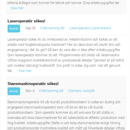
erfarna kollegor som brinner för teknik och service. Dina arbetsuppgifter Ser...
Visa mer
Laseroperatör sökes!
Sep 30
K-Bemanning AB
Laseroperatör/Laserskärare
Ansök
Laseroperatör sökes Är du intresserad av metallindustrin och lockas av att
arbeta med högteknologiska maskiner? Har du dessutom ett starkt driv och
engagemang i det du gör? Då kan du vara den vi letar efter! Arbetsuppgifter
Som laseroperatör kommer du att: Programmera och sköta vår lasermaskin
Utföra noggrann kvalitetskontroll av producerade detaljer Tjänsten är på heltid
och innebär ständigt kvällsskift. Din profil Vi söker dig som: Har ett genuint
tek...
Visa mer
Stansmaskinoperatör sökes!
Nov 4
K-Bemanning AB
Stansare, tunnplåt
Ansök
Stansmaskinoperatör till vår kunds produktionsteam Vi söker en duktig och
engagerad stansmaskinoperatör som vill bli en del av vår kunds
produktionsteam. Som operatör kommer du att ansvara för att ställa in,
övervaka och köra stansmaskiner för att säkerställa en effektiv produktion med
hög kvalitet. Arbetsuppgifter Ställa in och köra stansmaskiner enligt ritning
och produktionsorder Kontrollera kvalitet och mått på tillverkade detaljer Utföra