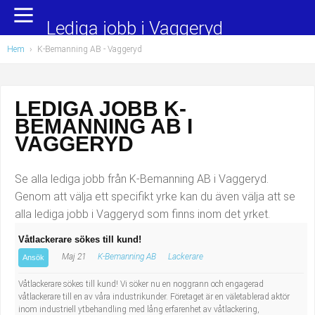
Yrkesområden
Populära jobb
Lediga jobb i Vaggeryd
Hem
›
K-Bemanning AB - Vaggeryd
Administration, ekonomi, juridik
Undersköterska, hemtjänst och äldreboende
Bygg och anläggning
Städare/Lokalvårdare
LEDIGA JOBB K-
BEMANNING AB I
Chefer och verksamhetsledare
Barnskötare
VAGGERYD
Data/IT
Lärare i förskola/Förskollärare
Se alla lediga jobb från K-Bemanning AB i Vaggeryd.
Försäljning, inköp, marknadsföring
Lagerarbetare
Genom att välja ett specifikt yrke kan du även välja att se
alla lediga jobb i Vaggeryd som finns inom det yrket.
Hantverksyrken
Bussförare/Busschaufför
Våtlackerare sökes till kund!
Maj 21
K-Bemanning AB
Lackerare
Hotell, restaurang, storhushåll
Elevassistent
Ansök
Våtlackerare sökes till kund! Vi söker nu en noggrann och engagerad
Hälso- och sjukvård
Personlig assistent
våtlackerare till en av våra industrikunder. Företaget är en väletablerad aktör
inom industriell ytbehandling med lång erfarenhet av våtlackering,