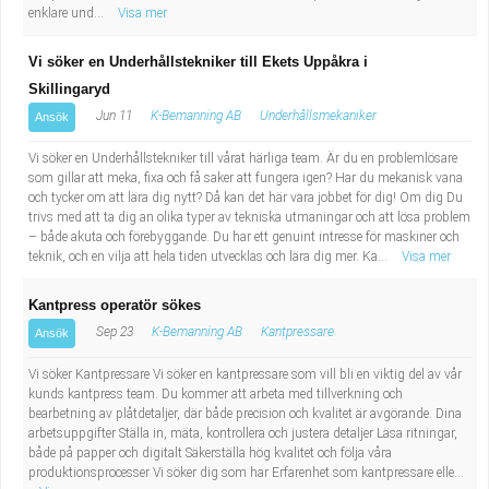
enklare und...
Visa mer
Vi söker en Underhållstekniker till Ekets Uppåkra i
Skillingaryd
Jun 11
K-Bemanning AB
Underhållsmekaniker
Ansök
Vi söker en Underhållstekniker till vårat härliga team. Är du en problemlösare
som gillar att meka, fixa och få saker att fungera igen? Har du mekanisk vana
och tycker om att lära dig nytt? Då kan det här vara jobbet för dig! Om dig Du
trivs med att ta dig an olika typer av tekniska utmaningar och att lösa problem
– både akuta och förebyggande. Du har ett genuint intresse för maskiner och
teknik, och en vilja att hela tiden utvecklas och lära dig mer. Ka...
Visa mer
Kantpress operatör sökes
Sep 23
K-Bemanning AB
Kantpressare
Ansök
Vi söker Kantpressare Vi söker en kantpressare som vill bli en viktig del av vår
kunds kantpress team. Du kommer att arbeta med tillverkning och
bearbetning av plåtdetaljer, där både precision och kvalitet är avgörande. Dina
arbetsuppgifter Ställa in, mäta, kontrollera och justera detaljer Läsa ritningar,
både på papper och digitalt Säkerställa hög kvalitet och följa våra
produktionsprocesser Vi söker dig som har Erfarenhet som kantpressare elle...