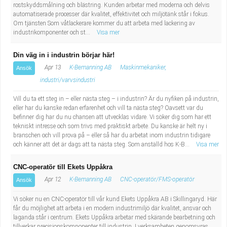
rostskyddsmålning och blästring. Kunden arbetar med moderna och delvis
Industriell tillverkning
Behandlingsassistent/Socialpedagog
automatiserade processer där kvalitet, effektivitet och miljötänk står i fokus.
Om tjänsten Som våtlackerare kommer du att arbeta med lackering av
industrikomponenter och st...
Visa mer
Installation, drift, underhåll
Tandsköterska
Din väg in i industrin börjar här!
Kropps- och skönhetsvård
Budbilsförare
Apr 13
K-Bemanning AB
Maskinmekaniker,
Ansök
industri/varvsindustri
Kultur, media, design
Tidningsbud/Tidningsdistributör
Vill du ta ett steg in – eller nästa steg – i industrin? Är du nyfiken på industrin,
Militärt arbete
Lärare i fritidshem/Fritidspedagog
eller har du kanske redan erfarenhet och vill ta nästa steg? Oavsett var du
befinner dig har du nu chansen att utvecklas vidare. Vi söker dig som har ett
tekniskt intresse och som trivs med praktiskt arbete. Du kanske är helt ny i
Naturbruk
Taxiförare/Taxichaufför
branschen och vill prova på – eller så har du arbetat inom industrin tidigare
och känner att det är dags att ta nästa steg. Som anställd hos K-B...
Visa mer
Naturvetenskapligt arbete
Läkarsekreterare/Vårdadmin/Medicinsk
CNC-operatör till Ekets Uppåkra
Apr 12
K-Bemanning AB
CNC-operatör/FMS-operatör
Ansök
sekreterare
Pedagogiskt arbete
Vi söker nu en CNC-operatör till vår kund Ekets Uppåkra AB i Skillingaryd. Här
Lastbilsförare m.fl.
Sanering och renhållning
får du möjlighet att arbeta i en modern industrimiljö där kvalitet, ansvar och
laganda står i centrum. Ekets Uppåkra arbetar med skärande bearbetning och
tillverkar precisionskomponenter till industrin. I verksamheten genomsyras