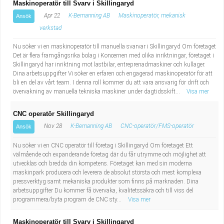
Maskinoperatör till Svarv i Skillingaryd
Apr 22
K-Bemanning AB
Maskinoperatör, mekanisk
Ansök
verkstad
Nu söker vi en maskinoperatör till manuella svarvar i Skillingaryd Om företaget
Det är flera framgångsrika bolag i Koncernen med olika inriktningar, företaget i
Skillingaryd har inriktning mot lastbilar, entreprenadmaskiner och kullager.
Dina arbetsuppgifter Vi söker en erfaren och engagerad maskinoperatör för att
bli en del av vårt team. I denna roll kommer du att vara ansvarig för drift och
övervakning av manuella tekniska maskiner under dagtidsskift...
Visa mer
CNC operatör Skillingaryd
Nov 28
K-Bemanning AB
CNC-operatör/FMS-operatör
Ansök
Nu söker vi en CNC operatör till företag i Skillingaryd Om företaget Ett
välmående och expanderande företag där du får utrymme och möjlighet att
utvecklas och bredda din kompetens. Företaget kan med sin moderna
maskinpark producera och leverera de absolut största och mest komplexa
pressverktyg samt mekaniska produkter som finns på marknaden. Dina
arbetsuppgifter Du kommer få övervaka, kvalitetssäkra och till viss del
programmera/byta program de CNC sty...
Visa mer
Maskinoperatör till Svarv i Skillingaryd