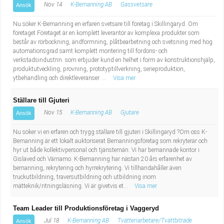
Nov 14
K-Bemanning AB
Gassvetsare
Ansök
Nu söker K-Bemanning en erfaren svetsare till företag i Skillingaryd. Om
företaget Företaget är en komplett leverantör av komplexa produkter som
består av rörbockning, ändformning, plåtbearbetning och svetsning med hög
automationsgrad samt komplett montering till fordons- och
verkstadsindustrin. som erbjuder kund en helhet i form av konstruktionshjälp,
produktutveckling, provning, prototyptillverkning, serieproduktion,
ytbehandling och direktleveranser. ...
Visa mer
Ställare till Gjuteri
Nov 15
K-Bemanning AB
Gjutare
Ansök
Nu söker vi en erfaren och trygg ställare till gjuteri i Skillingaryd ?Om oss K-
Bemanning är ett lokalt auktoriserat Bemanningsföretag som rekryterar och
hyr ut både kollektivpersonal och tjänstemän. Vi har bemannade kontor i
Gislaved och Värnamo. K-Bemanning har nästan 20 års erfarenhet av
bemanning, rekrytering och hyrrekrytering. Vi tillhandahåller även
truckutbildning, traversutbildning och utbildning inom
mätteknik/ritningsläsning. Vi är givetvis et...
Visa mer
Team Leader till Produktionsföretag i Vaggeryd
Jul 18
K-Bemanning AB
Tvätteriarbetare/Tvättbiträde
Ansök