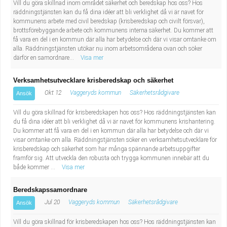
Vill du göra skillnad inom området säkerhet och beredskap hos oss? Hos
Industriell tillverkning
Behandlingsassistent/Socialpedagog
räddningstjänsten kan du få dina idéer att bli verklighet då vi är navet för
kommunens arbete med civil beredskap (krisberedskap och civilt försvar),
brottsförebyggande arbete och kommunens interna säkerhet. Du kommer att
Installation, drift, underhåll
Tandsköterska
få vara en del i en kommun där alla har betydelse och där vi visar omtanke om
alla. Räddningstjänsten utökar nu inom arbetsområdena ovan och söker
därför en samordnare...
Kropps- och skönhetsvård
Budbilsförare
Visa mer
Verksamhetsutvecklare krisberedskap och säkerhet
Kultur, media, design
Tidningsbud/Tidningsdistributör
Okt 12
Vaggeryds kommun
Säkerhetsrådgivare
Ansök
Militärt arbete
Lärare i fritidshem/Fritidspedagog
Vill du göra skillnad för krisberedskapen hos oss? Hos räddningstjänsten kan
du få dina idéer att bli verklighet då vi är navet för kommunens krishantering.
Du kommer att få vara en del i en kommun där alla har betydelse och där vi
Naturbruk
Taxiförare/Taxichaufför
visar omtanke om alla. Räddningstjänsten söker en verksamhetsutvecklare för
krisberedskap och säkerhet som har många spännande arbetsuppgifter
Naturvetenskapligt arbete
Läkarsekreterare/Vårdadmin/Medicinsk
framför sig. Att utveckla den robusta och trygga kommunen innebär att du
både kommer ...
Visa mer
sekreterare
Pedagogiskt arbete
Beredskapssamordnare
Jul 20
Vaggeryds kommun
Säkerhetsrådgivare
Ansök
Lastbilsförare m.fl.
Sanering och renhållning
Vill du göra skillnad för krisberedskapen hos oss? Hos räddningstjänsten kan